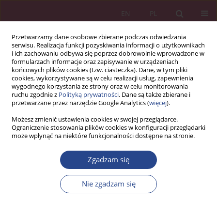
EN
PL
Przetwarzamy dane osobowe zbierane podczas odwiedzania
serwisu. Realizacja funkcji pozyskiwania informacji o użytkownikach
i ich zachowaniu odbywa się poprzez dobrowolnie wprowadzone w
formularzach informacje oraz zapisywanie w urządzeniach
końcowych plików cookies (tzw. ciasteczka). Dane, w tym pliki
cookies, wykorzystywane są w celu realizacji usług, zapewnienia
wygodnego korzystania ze strony oraz w celu monitorowania
ruchu zgodnie z
Polityką prywatności
. Dane są także zbierane i
Autor
Zbigniew Ciekanowski
przetwarzane przez narzędzie Google Analytics (
więcej
).
Możesz zmienić ustawienia cookies w swojej przeglądarce.
ARTYKUŁ ORYGINALNY
Ograniczenie stosowania plików cookies w konfiguracji przeglądarki
może wpłynąć na niektóre funkcjonalności dostępne na stronie.
Konflikt jako element zarządzania organizacją
Zbigniew Ciekanowski
,
Julia Nowicka
,
Wiesława Załoga
Zgadzam się
NSZ 2019;14(1):39-52
DOI
:
https://doi.org/10.37055/nsz/129539
Nie zgadzam się
Statystyki
Streszczenie
Artykuł
(PDF)