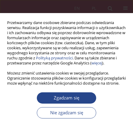
EN
PL
Przetwarzamy dane osobowe zbierane podczas odwiedzania
serwisu. Realizacja funkcji pozyskiwania informacji o użytkownikach
i ich zachowaniu odbywa się poprzez dobrowolnie wprowadzone w
formularzach informacje oraz zapisywanie w urządzeniach
końcowych plików cookies (tzw. ciasteczka). Dane, w tym pliki
cookies, wykorzystywane są w celu realizacji usług, zapewnienia
wygodnego korzystania ze strony oraz w celu monitorowania
ruchu zgodnie z
Polityką prywatności
. Dane są także zbierane i
2/2025 vol. 20
przetwarzane przez narzędzie Google Analytics (
więcej
).
Możesz zmienić ustawienia cookies w swojej przeglądarce.
ARTYKUŁ ORYGINALNY
Ograniczenie stosowania plików cookies w konfiguracji przeglądarki
może wpłynąć na niektóre funkcjonalności dostępne na stronie.
Migracje obywateli Ukrainy do
Zgadzam się
Polski w latach 2022-2025 w
Nie zgadzam się
kontekście skali, dynamiki,
procesu legalizacji pobytu i