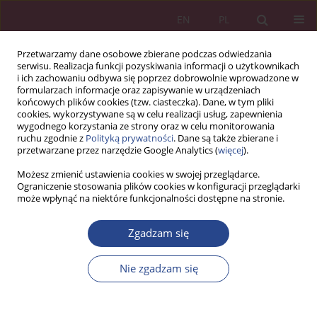
EN
PL
Przetwarzamy dane osobowe zbierane podczas odwiedzania
serwisu. Realizacja funkcji pozyskiwania informacji o użytkownikach
i ich zachowaniu odbywa się poprzez dobrowolnie wprowadzone w
formularzach informacje oraz zapisywanie w urządzeniach
końcowych plików cookies (tzw. ciasteczka). Dane, w tym pliki
cookies, wykorzystywane są w celu realizacji usług, zapewnienia
wygodnego korzystania ze strony oraz w celu monitorowania
ruchu zgodnie z
Polityką prywatności
. Dane są także zbierane i
Standardy etyczne
przetwarzane przez narzędzie Google Analytics (
więcej
).
Możesz zmienić ustawienia cookies w swojej przeglądarce.
ETYKA WYDAWNICZA
Ograniczenie stosowania plików cookies w konfiguracji przeglądarki
może wpłynąć na niektóre funkcjonalności dostępne na stronie.
Publikacje wydawane przez „Nowoczesne Systemy
Zarządzania" są weryfikowane pod względem zgodności z
Zgadzam się
zasadami etyki wydawniczej i rzetelności naukowej.
Przyjmowane do druku publikacje oceniane są wyłącznie pod
Nie zgadzam się
względem merytorycznym, rasa, płeć, wyznanie, pochodzenie,
obywatelstwo czy przekonania polityczne autorów nie
wpływają na ocenę.