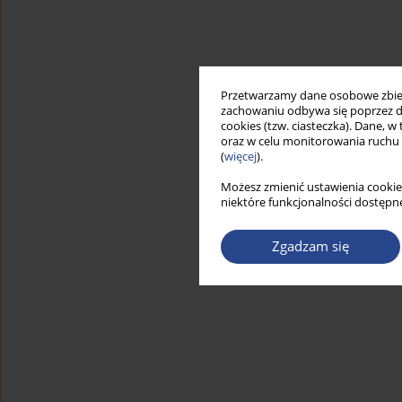
Przetwarzamy dane osobowe zbiera
zachowaniu odbywa się poprzez d
cookies (tzw. ciasteczka). Dane, w
oraz w celu monitorowania ruchu
(
więcej
).
Możesz zmienić ustawienia cookie
niektóre funkcjonalności dostępne
Zgadzam się