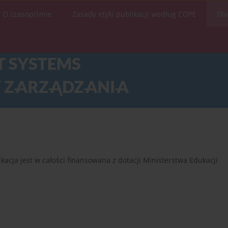
O czasopiśmie
Zasady etyki publikacji według COPE
Dl
acja jest w całości finansowana z dotacji Ministerstwa Edukacji