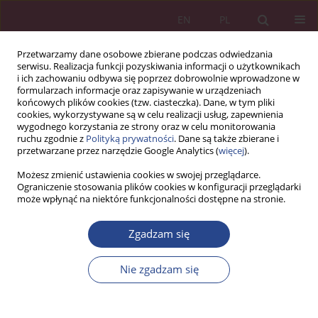
EN
PL
Przetwarzamy dane osobowe zbierane podczas odwiedzania
serwisu. Realizacja funkcji pozyskiwania informacji o użytkownikach
i ich zachowaniu odbywa się poprzez dobrowolnie wprowadzone w
formularzach informacje oraz zapisywanie w urządzeniach
końcowych plików cookies (tzw. ciasteczka). Dane, w tym pliki
cookies, wykorzystywane są w celu realizacji usług, zapewnienia
wygodnego korzystania ze strony oraz w celu monitorowania
ruchu zgodnie z
Polityką prywatności
. Dane są także zbierane i
Procedura recenzowania
przetwarzane przez narzędzie Google Analytics (
więcej
).
Możesz zmienić ustawienia cookies w swojej przeglądarce.
Redaktorzy zapewniają, że wszystkie nadesłane manuskrypty,
Ograniczenie stosowania plików cookies w konfiguracji przeglądarki
może wpłynąć na niektóre funkcjonalności dostępne na stronie.
które są rozpatrywane do publikacji, są recenzowane przez co
najmniej dwóch recenzentów, którzy są ekspertami w tej
Zgadzam się
dziedzinie. Redaktor naczelny jest odpowiedzialny za podjęcie
decyzji, który z prac nadesłanych do czasopisma zostanie
opublikowany, na podstawie walidacji pracy, jej znaczenia dla
Nie zgadzam się
badaczy i czytelników, uwag recenzentów oraz takich
wymogów prawnych, jak: obecnie obowiązujące w zakresie
zniesławienia, naruszenia praw autorskich i plagiatu. Przy