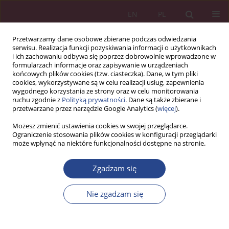
EN
PL
Przetwarzamy dane osobowe zbierane podczas odwiedzania
serwisu. Realizacja funkcji pozyskiwania informacji o użytkownikach
i ich zachowaniu odbywa się poprzez dobrowolnie wprowadzone w
formularzach informacje oraz zapisywanie w urządzeniach
końcowych plików cookies (tzw. ciasteczka). Dane, w tym pliki
cookies, wykorzystywane są w celu realizacji usług, zapewnienia
wygodnego korzystania ze strony oraz w celu monitorowania
ruchu zgodnie z
Polityką prywatności
. Dane są także zbierane i
3/2018 vol. 13
przetwarzane przez narzędzie Google Analytics (
więcej
).
Możesz zmienić ustawienia cookies w swojej przeglądarce.
ARTYKUŁ ORYGINALNY
Ograniczenie stosowania plików cookies w konfiguracji przeglądarki
może wpłynąć na niektóre funkcjonalności dostępne na stronie.
Wizerunek menadżera jutra w
Zgadzam się
organizacji
Nie zgadzam się
1
2
Zbigniew Ciekanowski
,
Zdzisław Szymański
,
3
Wiesława ZAŁOGA