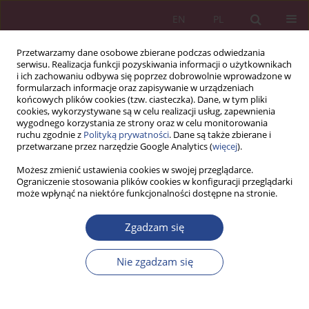
EN
PL
Przetwarzamy dane osobowe zbierane podczas odwiedzania
serwisu. Realizacja funkcji pozyskiwania informacji o użytkownikach
i ich zachowaniu odbywa się poprzez dobrowolnie wprowadzone w
formularzach informacje oraz zapisywanie w urządzeniach
końcowych plików cookies (tzw. ciasteczka). Dane, w tym pliki
cookies, wykorzystywane są w celu realizacji usług, zapewnienia
wygodnego korzystania ze strony oraz w celu monitorowania
ruchu zgodnie z
Polityką prywatności
. Dane są także zbierane i
Procedura zabezpieczająca
przetwarzane przez narzędzie Google Analytics (
więcej
).
oryginalność publikacji
Możesz zmienić ustawienia cookies w swojej przeglądarce.
Ograniczenie stosowania plików cookies w konfiguracji przeglądarki
może wpłynąć na niektóre funkcjonalności dostępne na stronie.
Zgodnie ze standardami określonymi dla czasopism
naukowych przez Ministerstwo Nauki i Szkolnictwa Wyższego,
Zgadzam się
redakcja prosi Autorów o ujawnianie informacji o podmiotach
przyczyniających się do powstania publikacji (wkład
Nie zgadzam się
merytoryczny, rzeczowy, finansowy etc.). Autorzy opracowań
powinni w sposób przejrzysty i rzetelny prezentować rezultaty
swojej pracy, niezależnie od tego, czy są jej bezpośrednimi