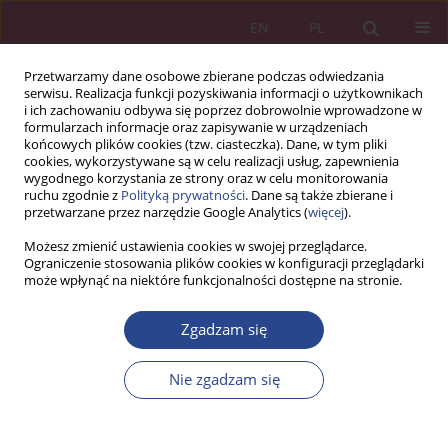
EN
PL
Przetwarzamy dane osobowe zbierane podczas odwiedzania
serwisu. Realizacja funkcji pozyskiwania informacji o użytkownikach
i ich zachowaniu odbywa się poprzez dobrowolnie wprowadzone w
formularzach informacje oraz zapisywanie w urządzeniach
końcowych plików cookies (tzw. ciasteczka). Dane, w tym pliki
cookies, wykorzystywane są w celu realizacji usług, zapewnienia
wygodnego korzystania ze strony oraz w celu monitorowania
ruchu zgodnie z
Polityką prywatności
. Dane są także zbierane i
Autor
Anna Kuczyńska-Cesarz
przetwarzane przez narzędzie Google Analytics (
więcej
).
Możesz zmienić ustawienia cookies w swojej przeglądarce.
ARTYKUŁ ORYGINALNY
Ograniczenie stosowania plików cookies w konfiguracji przeglądarki
może wpłynąć na niektóre funkcjonalności dostępne na stronie.
System rachunkowości jednostki budżetowej a
system rachunkowości podmiotu gospodarczego
Zgadzam się
Anna Kuczyńska-Cesarz
NSZ 2019;14(1):153-166
Nie zgadzam się
DOI
:
https://doi.org/10.37055/nsz/129547
Statystyki