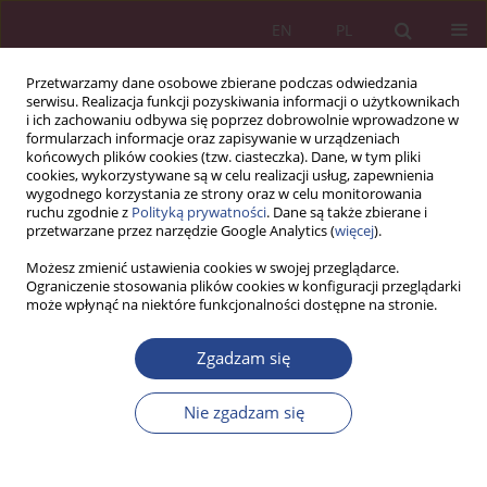
EN
PL
Przetwarzamy dane osobowe zbierane podczas odwiedzania
serwisu. Realizacja funkcji pozyskiwania informacji o użytkownikach
i ich zachowaniu odbywa się poprzez dobrowolnie wprowadzone w
formularzach informacje oraz zapisywanie w urządzeniach
końcowych plików cookies (tzw. ciasteczka). Dane, w tym pliki
cookies, wykorzystywane są w celu realizacji usług, zapewnienia
wygodnego korzystania ze strony oraz w celu monitorowania
ruchu zgodnie z
Polityką prywatności
. Dane są także zbierane i
1/2012 vol. 7
przetwarzane przez narzędzie Google Analytics (
więcej
).
Możesz zmienić ustawienia cookies w swojej przeglądarce.
ARTYKUŁ PRZEGLĄDOWY
Ograniczenie stosowania plików cookies w konfiguracji przeglądarki
może wpłynąć na niektóre funkcjonalności dostępne na stronie.
Koszty pracy na przykładzie
Zgadzam się
wybranej organizacji pożytku
Nie zgadzam się
publicznego
1
Anna KUCZYŃSKA-CESARZ