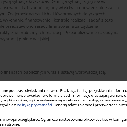
yszą sytuacje kryzysowe. Definicja sytuacji kryzysowej,
nansowanie tych zadań, organy właściwe odpowiedzialne za ich
owym. Znajomość wszystkich aktów prawnych dotyczących
wykonanie, finansowanie i kontrolę realizacji zadań z tego
le przedstawiono zasady finansowania zarządzania
ktyczne problemy ich realizacji. Przeanalizowano nakłady na
 wybranej gminie wiejskiej.
wa o finansach publicznych wraz z ustawą wprowadzającą.
ne podczas odwiedzania serwisu. Realizacja funkcji pozyskiwania informacj
obrowolnie wprowadzone w formularzach informacje oraz zapisywanie w u
ch jednostek samorządu terytorialnego. Komentarz, Wolters
 tym pliki cookies, wykorzystywane są w celu realizacji usług, zapewnienia 
 zgodnie z
Polityką prywatności
. Dane są także zbierane i przetwarzane prze
s w swojej przeglądarce. Ograniczenie stosowania plików cookies w konfigur
 na stronie.
amorządu terytorialnego, tekst jednolity Dz.U. z 2014 r., poz.