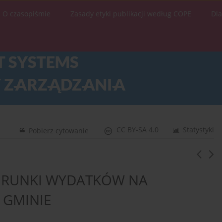
O czasopiśmie
Zasady etyki publikacji według COPE
Dl
CC BY-SA 4.0
Statystyki
Pobierz cytowanie
IERUNKI WYDATKÓW NA
 GMINIE