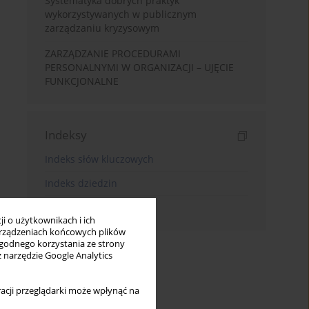
Systematyka dobrych praktyk
wykorzystywanych w publicznym
zarządzaniu kryzysowym
ZARZĄDZANIE PROCEDURAMI
PERSONALNYMI W ORGANIZACJI – UJĘCIE
FUNKCJONALNE
Indeksy
Indeks słów kluczowych
Indeks dziedzin
Indeks autorów
i o użytkownikach i ich
rządzeniach końcowych plików
wygodnego korzystania ze strony
z narzędzie Google Analytics
acji przeglądarki może wpłynąć na