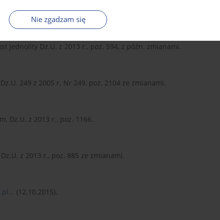
Nie zgadzam się
 jednolity Dz.U. z 2013 r., poz. 594, z późn. zmianami.
Dz.U. 249 z 2005 r. Nr 249, poz. 2104 ze zmianami.
, Dz.U. z 2013 r., poz. 1166.
 Dz.U. z 2013 r., poz. 885 ze zmianami.
pl...
(12.10.2015).