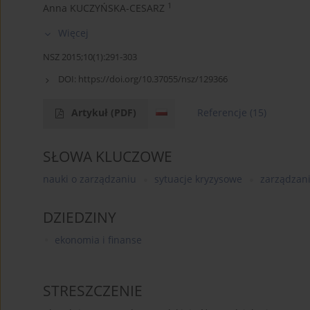
1
Anna KUCZYŃSKA-CESARZ
Więcej
NSZ 2015;10(1):291-303
DOI:
https://doi.org/10.37055/nsz/129366
Artykuł
(PDF)
Referencje
(15)
SŁOWA KLUCZOWE
nauki o zarządzaniu
sytuacje kryzysowe
zarządzan
DZIEDZINY
ekonomia i finanse
STRESZCZENIE