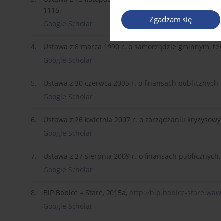
1115.
Zgadzam się
Google Scholar
4.
Ustawa z 8 marca 1990 r. o samorządzie gminnym, tekst
Google Scholar
5.
Ustawa z 30 czerwca 2005 r. o finansach publicznych, 
Google Scholar
6.
Ustawa z 26 kwietnia 2007 r. o zarządzaniu kryzysowym
Google Scholar
7.
Ustawa z 27 sierpnia 2009 r. o finansach publicznych,
Google Scholar
8.
BIP Babice – Stare, 2015a,
http://bip.babice-stare.waw.
Google Scholar