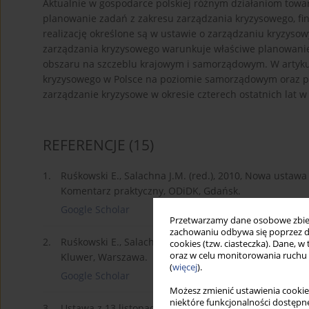
Aktualnie w gospodarce polskiej różnym działaniom towarz
planowanie zadań z zakresu zarządzania kryzysowego, fi
realizację określone są w ustawie o zarządzaniu kryzys
zarządzania kryzysowego warunkuje właściwe planowanie, 
obszaru na szczeblu krajowym i samorządowym. W artyku
kryzysowego w Polsce na poziomie samorządowym oraz pra
zarządzanie kryzysowe w okresie czterech ostatnich lat w
REFERENCJE
(15)
1.
Ruśkowski E., Salachna J.M. (red.), 2010, Nowa usta
Komentarz praktyczny, ODiDK, Gdańsk.
Google Scholar
Przetwarzamy dane osobowe zbiera
zachowaniu odbywa się poprzez d
2.
Ruśkowski E., Salachna J.M., 2004, Ustawa o dochoda
cookies (tzw. ciasteczka). Dane, w
oraz w celu monitorowania ruchu
Kluwer, Warszawa.
(
więcej
).
Google Scholar
Możesz zmienić ustawienia cookie
niektóre funkcjonalności dostępne
3.
Ustawa z 13 listopada 2003 r. o dochodach jednostek s