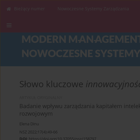
Bieżący numer
Nowoczesne Systemy Zarządzania
Słowo kluczowe
innowacyjnoś
ARTYKUŁ ORYGINALNY
Badanie wpływu zarządzania kapitałem intele
rozwojowym
Elena Dinu
NSZ 2022;17(4):49-66
DOI
:
https://doi.org/10.37055/nsz/158797