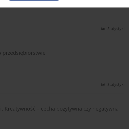
Statystyki
 przedsiębiorstwie
Statystyki
 Kreatywność – cecha pozytywna czy negatywna