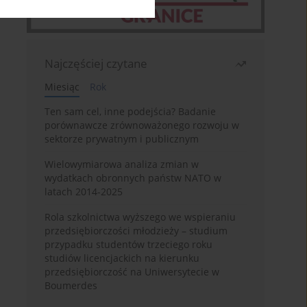
Najczęściej czytane
Miesiąc
Rok
Ten sam cel, inne podejścia? Badanie
porównawcze zrównoważonego rozwoju w
sektorze prywatnym i publicznym
Wielowymiarowa analiza zmian w
wydatkach obronnych państw NATO w
latach 2014-2025
Rola szkolnictwa wyższego we wspieraniu
przedsiębiorczości młodzieży – studium
przypadku studentów trzeciego roku
studiów licencjackich na kierunku
przedsiębiorczość na Uniwersytecie w
Boumerdes