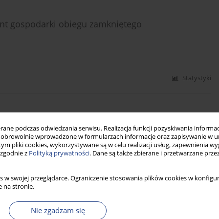
nt gospodarki obiegu zamkniętego
Statystyki
imi
ne podczas odwiedzania serwisu. Realizacja funkcji pozyskiwania informacj
obrowolnie wprowadzone w formularzach informacje oraz zapisywanie w u
 tym pliki cookies, wykorzystywane są w celu realizacji usług, zapewnienia 
 zgodnie z
Polityką prywatności
. Dane są także zbierane i przetwarzane prze
Statystyki
s w swojej przeglądarce. Ograniczenie stosowania plików cookies w konfigur
 na stronie.
Nie zgadzam się
zedsiębiorstwa