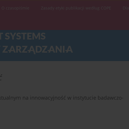
O czasopiśmie
Zasady etyki publikacji według COPE
Dl
ć
ktualnym na innowacyjność w instytucie badawczo-