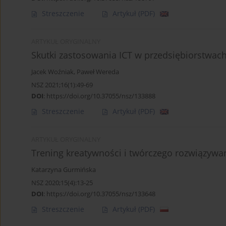
Streszczenie
Artykuł
(PDF)
ARTYKUŁ ORYGINALNY
Skutki zastosowania ICT w przedsiębiorstwac
Jacek Woźniak
,
Paweł Wereda
NSZ 2021;16(1):49-69
DOI
:
https://doi.org/10.37055/nsz/133888
Streszczenie
Artykuł
(PDF)
ARTYKUŁ ORYGINALNY
Trening kreatywności i twórczego rozwiązyw
Katarzyna Gurmińska
NSZ 2020;15(4):13-25
DOI
:
https://doi.org/10.37055/nsz/133648
Streszczenie
Artykuł
(PDF)