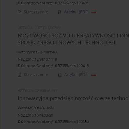
DOI
:
https://doi.org/10.37055/nsz/129401
Streszczenie
Artykuł
(PDF)
ARTYKUŁ PRZEGLĄDOWY
MOŻLIWOŚCI ROZWOJU KREATYWNOŚCI I INN
SPOŁECZNEGO I NOWYCH TECHNOLOGII
Katarzyna GURMIŃSKA
NSZ 2017;12(3):107-119
DOI
:
https://doi.org/10.37055/nsz/129415
Streszczenie
Artykuł
(PDF)
ARTYKUŁ ORYGINALNY
Innowacyjna przedsiębiorczość w erze techno
Wiesław GONCIARSKI
NSZ 2015;10(1):33-50
DOI
:
https://doi.org/10.37055/nsz/129350