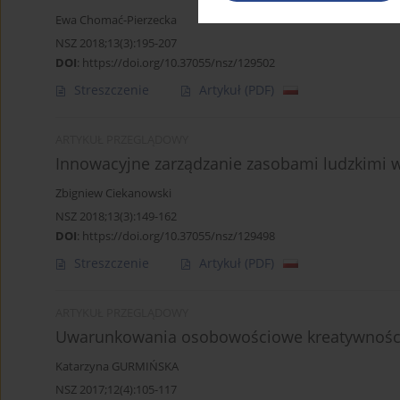
Ewa Chomać-Pierzecka
NSZ 2018;13(3):195-207
DOI
:
https://doi.org/10.37055/nsz/129502
Streszczenie
Artykuł
(PDF)
ARTYKUŁ PRZEGLĄDOWY
Innowacyjne zarządzanie zasobami ludzkimi w
Zbigniew Ciekanowski
NSZ 2018;13(3):149-162
DOI
:
https://doi.org/10.37055/nsz/129498
Streszczenie
Artykuł
(PDF)
ARTYKUŁ PRZEGLĄDOWY
Uwarunkowania osobowościowe kreatywności.
Katarzyna GURMIŃSKA
NSZ 2017;12(4):105-117