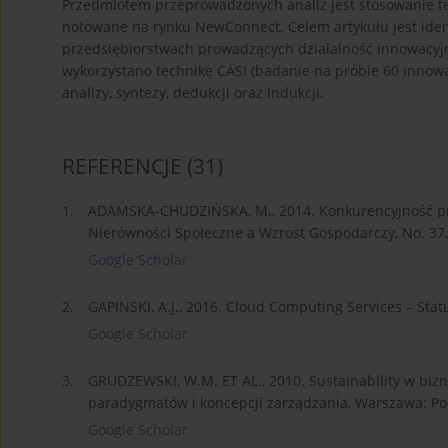
Przedmiotem przeprowadzonych analiz jest stosowanie te
notowane na rynku NewConnect. Celem artykułu jest iden
przedsiębiorstwach prowadzących działalność innowacy
wykorzystano technikę CASI (badanie na próbie 60 innow
analizy, syntezy, dedukcji oraz indukcji.
REFERENCJE
(31)
1.
ADAMSKA-CHUDZIŃSKA, M., 2014. Konkurencyjność prze
Nierówności Społeczne a Wzrost Gospodarczy, No. 37
Google Scholar
2.
GAPINSKI, A.J., 2016. Cloud Computing Services – Stat
Google Scholar
3.
GRUDZEWSKI, W.M. ET AL., 2010. Sustainability w bizn
paradygmatów i koncepcji zarządzania, Warszawa: Pol
Google Scholar