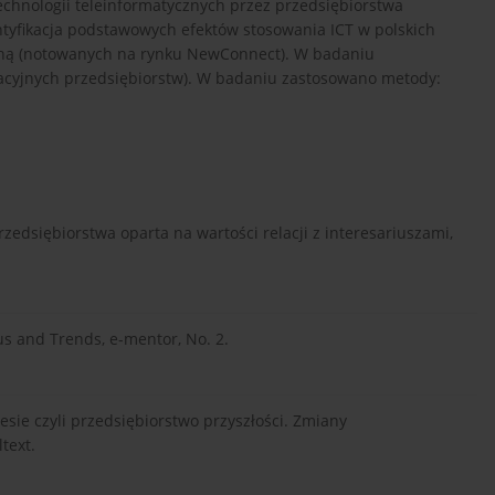
chnologii teleinformatycznych przez przedsiębiorstwa
tyfikacja podstawowych efektów stosowania ICT w polskich
jną (notowanych na rynku NewConnect). W badaniu
acyjnych przedsiębiorstw). W badaniu zastosowano metody:
dsiębiorstwa oparta na wartości relacji z interesariuszami,
.
us and Trends, e-mentor, No. 2.
esie czyli przedsiębiorstwo przyszłości. Zmiany
text.