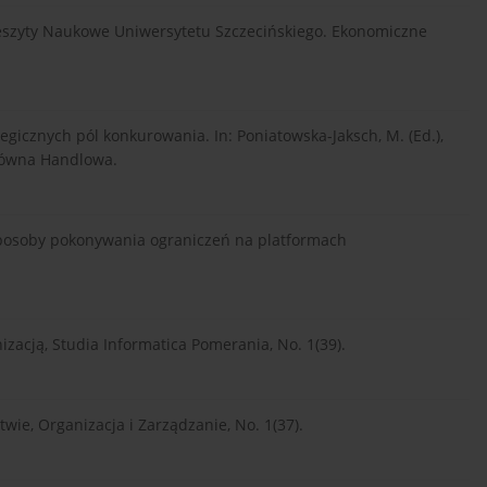
eszyty Naukowe Uniwersytetu Szczecińskiego. Ekonomiczne
egicznych pól konkurowania. In: Poniatowska-Jaksch, M. (Ed.),
łówna Handlowa.
Sposoby pokonywania ograniczeń na platformach
zacją, Studia Informatica Pomerania, No. 1(39).
wie, Organizacja i Zarządzanie, No. 1(37).