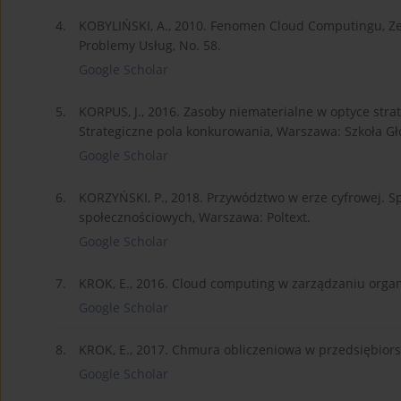
4.
KOBYLIŃSKI, A., 2010. Fenomen Cloud Computingu, Z
Problemy Usług, No. 58.
Google Scholar
5.
KORPUS, J., 2016. Zasoby niematerialne w optyce strat
Strategiczne pola konkurowania, Warszawa: Szkoła G
Google Scholar
6.
KORZYŃSKI, P., 2018. Przywództwo w erze cyfrowej. 
społecznościowych, Warszawa: Poltext.
Google Scholar
7.
KROK, E., 2016. Cloud computing w zarządzaniu organi
Google Scholar
8.
KROK, E., 2017. Chmura obliczeniowa w przedsiębiorst
Google Scholar