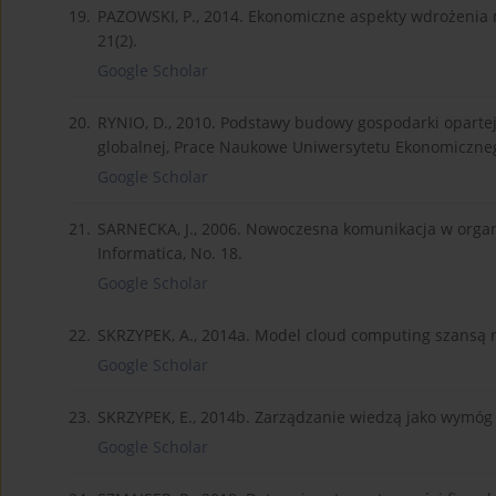
19.
PAZOWSKI, P., 2014. Ekonomiczne aspekty wdrożeni
21(2).
Google Scholar
20.
RYNIO, D., 2010. Podstawy budowy gospodarki oparte
globalnej, Prace Naukowe Uniwersytetu Ekonomiczneg
Google Scholar
21.
SARNECKA, J., 2006. Nowoczesna komunikacja w organi
Informatica, No. 18.
Google Scholar
22.
SKRZYPEK, A., 2014a. Model cloud computing szansą na
Google Scholar
23.
SKRZYPEK, E., 2014b. Zarządzanie wiedzą jako wymóg 
Google Scholar