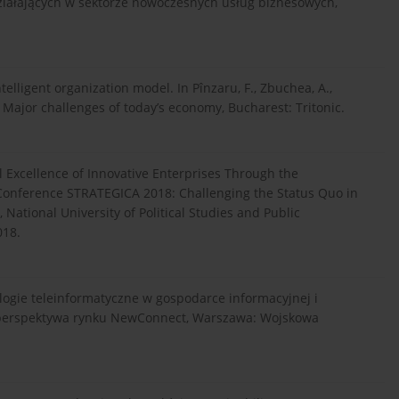
ziałających w sektorze nowoczesnych usług biznesowych,
elligent organization model. In Pînzaru, F., Zbuchea, A.,
t! Major challenges of today’s economy, Bucharest: Tritonic.
 Excellence of Innovative Enterprises Through the
Conference STRATEGICA 2018: Challenging the Status Quo in
tional University of Political Studies and Public
018.
logie teleinformatyczne w gospodarce informacyjnej i
 perspektywa rynku NewConnect, Warszawa: Wojskowa