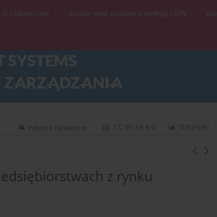
O czasopiśmie
Zasady etyki publikacji według COPE
Dl
CC BY-SA 4.0
Statystyki
Pobierz cytowanie
zedsiębiorstwach z rynku