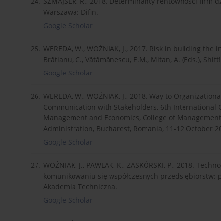
24.
SZMAJSER, R., 2018. Determinanty rentowności firm d
Warszawa: Difin.
Google Scholar
25.
WEREDA, W., WOŹNIAK, J., 2017. Risk in building the int
Brătianu, C., Vătămănescu, E.M., Mitan, A. (Eds.), Shif
Google Scholar
26.
WEREDA, W., WOŹNIAK, J., 2018. Way to Organizational
Communication with Stakeholders, 6th International 
Management and Economics, College of Management, Na
Administration, Bucharest, Romania, 11-12 October 2
Google Scholar
27.
WOŹNIAK, J., PAWLAK, K., ZASKÓRSKI, P., 2018. Techno
komunikowaniu się współczesnych przedsiębiorstw:
Akademia Techniczna.
Google Scholar