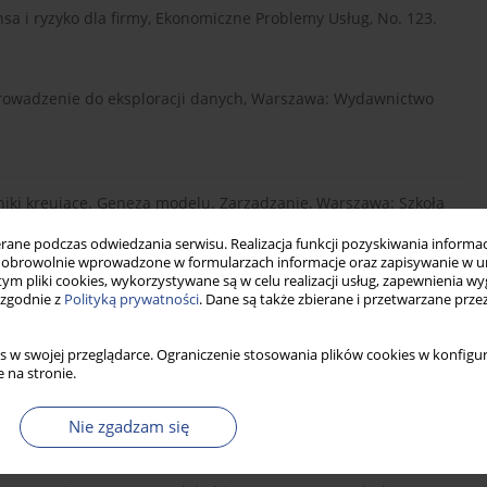
nsa i ryzyko dla firmy, Ekonomiczne Problemy Usług, No. 123.
prowadzenie do eksploracji danych, Warszawa: Wydawnictwo
iki kreujące. Geneza modelu. Zarządzanie, Warszawa: Szkoła
ne podczas odwiedzania serwisu. Realizacja funkcji pozyskiwania informacj
obrowolnie wprowadzone w formularzach informacje oraz zapisywanie w u
 tym pliki cookies, wykorzystywane są w celu realizacji usług, zapewnienia 
 zgodnie z
Polityką prywatności
. Dane są także zbierane i przetwarzane prze
. Podsumowanie funkcjonowania pierwszej alternatywnej
es/P...
(12.05.2016).
s w swojej przeglądarce. Ograniczenie stosowania plików cookies w konfigur
 na stronie.
03.09.2018).
Nie zgadzam się