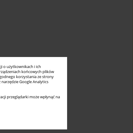
i o użytkownikach i ich
rządzeniach końcowych plików
wygodnego korzystania ze strony
z narzędzie Google Analytics
acji przeglądarki może wpłynąć na