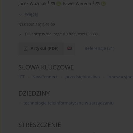
1
2
Jacek Woźniak
,
Paweł Wereda
Więcej
NSZ 2021;16(1):49-69
DOI:
https://doi.org/10.37055/nsz/133888
Artykuł
(PDF)
Referencje
(31)
SŁOWA KLUCZOWE
ICT
NewConnect
przedsiębiorstwo
innowacyjno
DZIEDZINY
technologie teleinformatyczne w zarządzaniu
STRESZCZENIE