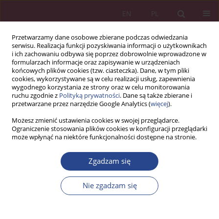
EN
PL
Przetwarzamy dane osobowe zbierane podczas odwiedzania
serwisu. Realizacja funkcji pozyskiwania informacji o użytkownikach
i ich zachowaniu odbywa się poprzez dobrowolnie wprowadzone w
formularzach informacje oraz zapisywanie w urządzeniach
końcowych plików cookies (tzw. ciasteczka). Dane, w tym pliki
cookies, wykorzystywane są w celu realizacji usług, zapewnienia
wygodnego korzystania ze strony oraz w celu monitorowania
ruchu zgodnie z
Polityką prywatności
. Dane są także zbierane i
3/2018 vol. 13
przetwarzane przez narzędzie Google Analytics (
więcej
).
Możesz zmienić ustawienia cookies w swojej przeglądarce.
ARTYKUŁ PRZEGLĄDOWY
Ograniczenie stosowania plików cookies w konfiguracji przeglądarki
może wpłynąć na niektóre funkcjonalności dostępne na stronie.
Siła kapitału determinantą
Zgadzam się
innowacyjności
Nie zgadzam się
przedsiębiorstwa
1
Ewa Chomać-Pierzecka