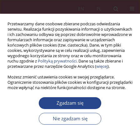
EN
PL
Przetwarzamy dane osobowe zbierane podczas odwiedzania
serwisu. Realizacja funkcji pozyskiwania informacji o użytkownikach
i ich zachowaniu odbywa się poprzez dobrowolnie wprowadzone w
formularzach informacje oraz zapisywanie w urządzeniach
końcowych plików cookies (tzw. ciasteczka). Dane, w tym pliki
cookies, wykorzystywane są w celu realizacji usług, zapewnienia
wygodnego korzystania ze strony oraz w celu monitorowania
ruchu zgodnie z
Polityką prywatności
. Dane są także zbierane i
Słowo kluczowe
przetwarzane przez narzędzie Google Analytics (
więcej
).
przedsiębiorstwo
Możesz zmienić ustawienia cookies w swojej przeglądarce.
Ograniczenie stosowania plików cookies w konfiguracji przeglądarki
może wpłynąć na niektóre funkcjonalności dostępne na stronie.
ARTYKUŁ ORYGINALNY
Efekty wdrażania technologii teleinformatycznych
Zgadzam się
– perspektywa kształtowania bezpieczeństwa
współczesnych przedsiębiorstw
Nie zgadzam się
Julia Aleksandra Szota
,
Jacek Woźniak
NSZ 2021;16(4):13-42