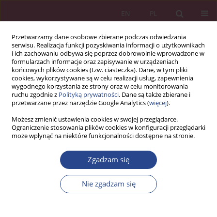
EN
PL
Przetwarzamy dane osobowe zbierane podczas odwiedzania
serwisu. Realizacja funkcji pozyskiwania informacji o użytkownikach
i ich zachowaniu odbywa się poprzez dobrowolnie wprowadzone w
formularzach informacje oraz zapisywanie w urządzeniach
końcowych plików cookies (tzw. ciasteczka). Dane, w tym pliki
cookies, wykorzystywane są w celu realizacji usług, zapewnienia
wygodnego korzystania ze strony oraz w celu monitorowania
ruchu zgodnie z
Polityką prywatności
. Dane są także zbierane i
Słowo kluczowe
kompetencje
przetwarzane przez narzędzie Google Analytics (
więcej
).
Możesz zmienić ustawienia cookies w swojej przeglądarce.
ARTYKUŁ PRZEGLĄDOWY
Ograniczenie stosowania plików cookies w konfiguracji przeglądarki
może wpłynąć na niektóre funkcjonalności dostępne na stronie.
Coaching jako droga rozwoju oraz refleksyjny
proces przemiany drugiego człowieka – teoria i
Zgadzam się
praktyka
Krzysztof Puwalski
Nie zgadzam się
NSZ 2025;20(1):85-96
DOI
:
https://doi.org/10.37055/nsz/207075
Statystyki