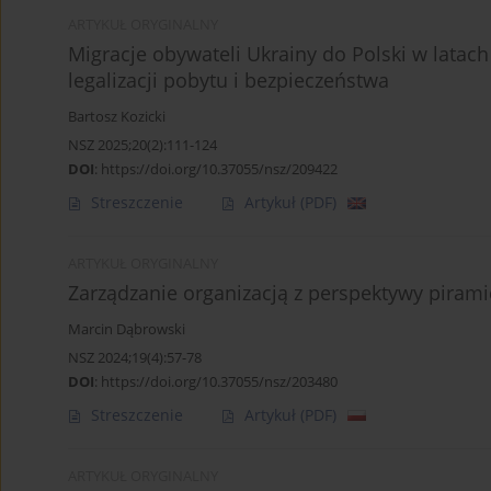
ARTYKUŁ ORYGINALNY
Migracje obywateli Ukrainy do Polski w latach
legalizacji pobytu i bezpieczeństwa
Bartosz Kozicki
NSZ 2025;20(2):111-124
DOI
:
https://doi.org/10.37055/nsz/209422
Streszczenie
Artykuł
(PDF)
ARTYKUŁ ORYGINALNY
Zarządzanie organizacją z perspektywy pirami
Marcin Dąbrowski
NSZ 2024;19(4):57-78
DOI
:
https://doi.org/10.37055/nsz/203480
Streszczenie
Artykuł
(PDF)
ARTYKUŁ ORYGINALNY