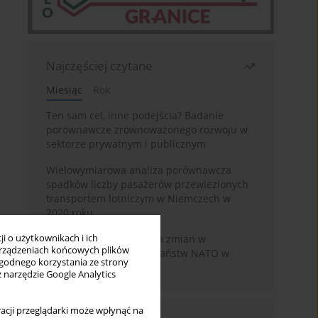
Najczęściej czytane
Miesiąc
Rok
Ten sam cel, inne podejścia? Badanie
porównawcze zrównoważonego rozwoju w
sektorze prywatnym i publicznym
Wielowymiarowa analiza porównawcza
spadków liczby pasażerów przewiezionych
transportem lotniczym w Niemczech w
2020 roku
i o użytkownikach i ich
Wielowymiarowa analiza zmian w
rządzeniach końcowych plików
wydatkach obronnych państw NATO w
wygodnego korzystania ze strony
latach 2014-2025
z narzędzie Google Analytics
acji przeglądarki może wpłynąć na