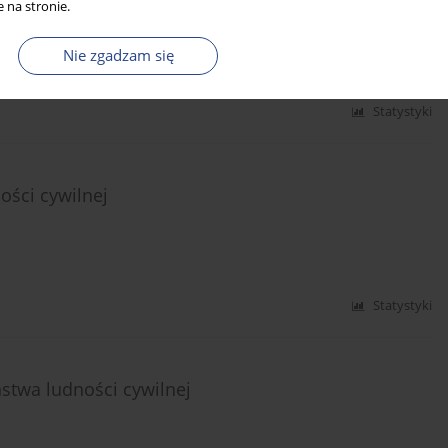
 na stronie.
Nie zgadzam się
Statystyki
ości cywilnej
Statystyki
stwa ludności cywilnej