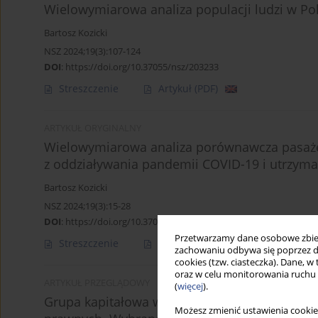
Wielowymiarowa analiza populacji ludzi w Po
Bartosz Kozicki
NSZ 2024;19(3):107-124
DOI
:
https://doi.org/10.37055/nsz/203233
Streszczenie
Artykuł
(PDF)
ARTYKUŁ ORYGINALNY
Wielowymiarowa analiza porównawcza pasażer
z oddziaływania pandemii COVID-19 i utrzym
Bartosz Kozicki
NSZ 2024;19(3):15-28
DOI
:
https://doi.org/10.37055/nsz/203226
Przetwarzamy dane osobowe zbiera
Streszczenie
Artykuł
(PDF)
zachowaniu odbywa się poprzez d
cookies (tzw. ciasteczka). Dane, w
oraz w celu monitorowania ruchu
ARTYKUŁ PRZEGLĄDOWY
(
więcej
).
Grupa kapitałowa w rozumieniu przepisów dot
Możesz zmienić ustawienia cookie