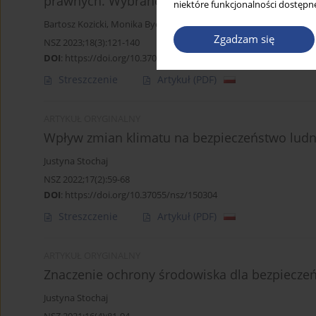
prawnych. Wybrane przypadki
niektóre funkcjonalności dostępne
Bartosz Kozicki
,
Monika Bychowska
,
Norbert Malec
Zgadzam się
NSZ 2023;18(3):121-140
DOI
:
https://doi.org/10.37055/nsz/183872
Streszczenie
Artykuł
(PDF)
ARTYKUŁ ORYGINALNY
Wpływ zmian klimatu na bezpieczeństwo ludn
Justyna Stochaj
NSZ 2022;17(2):59-68
DOI
:
https://doi.org/10.37055/nsz/150304
Streszczenie
Artykuł
(PDF)
ARTYKUŁ ORYGINALNY
Znaczenie ochrony środowiska dla bezpieczeń
Justyna Stochaj