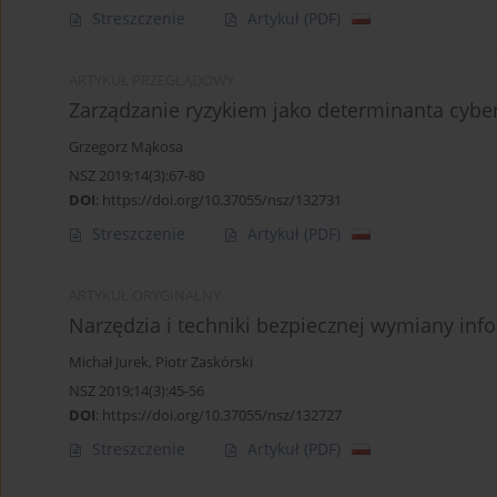
Streszczenie
Artykuł
(PDF)
ARTYKUŁ PRZEGLĄDOWY
Zarządzanie ryzykiem jako determinanta cyb
Grzegorz Mąkosa
NSZ 2019;14(3):67-80
DOI
:
https://doi.org/10.37055/nsz/132731
Streszczenie
Artykuł
(PDF)
ARTYKUŁ ORYGINALNY
Narzędzia i techniki bezpiecznej wymiany inf
Michał Jurek
,
Piotr Zaskórski
NSZ 2019;14(3):45-56
DOI
:
https://doi.org/10.37055/nsz/132727
Streszczenie
Artykuł
(PDF)