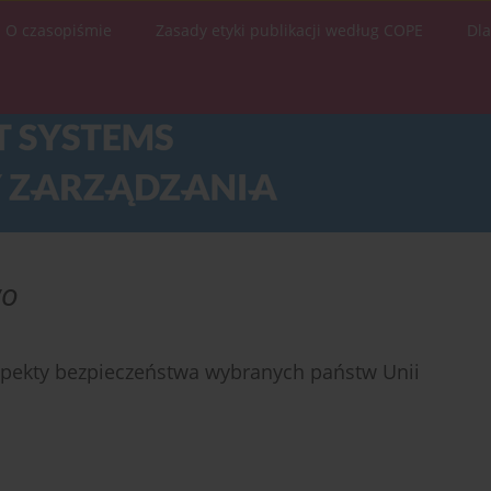
O czasopiśmie
Zasady etyki publikacji według COPE
Dl
wo
spekty bezpieczeństwa wybranych państw Unii