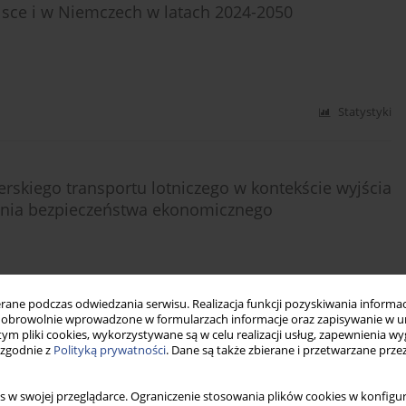
lsce i w Niemczech w latach 2024-2050
Statystyki
skiego transportu lotniczego w kontekście wyjścia
ania bezpieczeństwa ekonomicznego
ne podczas odwiedzania serwisu. Realizacja funkcji pozyskiwania informacj
Statystyki
obrowolnie wprowadzone w formularzach informacje oraz zapisywanie w u
 tym pliki cookies, wykorzystywane są w celu realizacji usług, zapewnienia 
 zgodnie z
Polityką prywatności
. Dane są także zbierane i przetwarzane prze
yczących ochrony konkurencji i innych regulacji
s w swojej przeglądarce. Ograniczenie stosowania plików cookies w konfigur