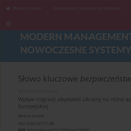
Bieżący numer
Nowoczesne Systemy Zarządzania
Słowo kluczowe
bezpieczeńst
ARTYKUŁ ORYGINALNY
Wpływ migracji obywateli Ukrainy na różne a
Europejskiej
Bartosz Kozicki
NSZ 2026;21(1):71-88
DOI
:
https://doi.org/10.37055/nsz/218592