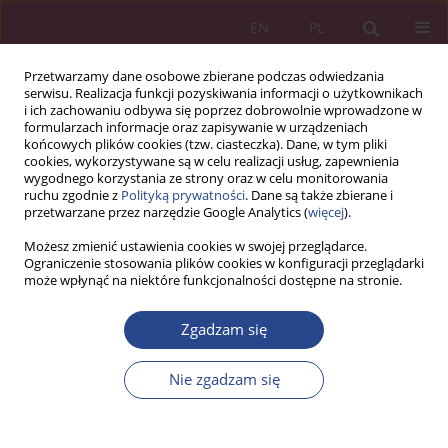
EN
PL
Przetwarzamy dane osobowe zbierane podczas odwiedzania
serwisu. Realizacja funkcji pozyskiwania informacji o użytkownikach
i ich zachowaniu odbywa się poprzez dobrowolnie wprowadzone w
formularzach informacje oraz zapisywanie w urządzeniach
końcowych plików cookies (tzw. ciasteczka). Dane, w tym pliki
cookies, wykorzystywane są w celu realizacji usług, zapewnienia
wygodnego korzystania ze strony oraz w celu monitorowania
ruchu zgodnie z
Polityką prywatności
. Dane są także zbierane i
Autor
Julia Nowicka
przetwarzane przez narzędzie Google Analytics (
więcej
).
Możesz zmienić ustawienia cookies w swojej przeglądarce.
ARTYKUŁ ORYGINALNY
Ograniczenie stosowania plików cookies w konfiguracji przeglądarki
może wpłynąć na niektóre funkcjonalności dostępne na stronie.
Kapitał ludzki we współczesnej organizacji
Julia Nowicka
,
Marek Ciekanowski
Zgadzam się
NSZ 2019;14(1):79-90
DOI
:
https://doi.org/10.37055/nsz/129542
Nie zgadzam się
Statystyki
Streszczenie
Artykuł
(PDF)