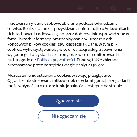
EN
PL
Przetwarzamy dane osobowe zbierane podczas odwiedzania
serwisu. Realizacja funkcji pozyskiwania informacji o użytkownikach
i ich zachowaniu odbywa się poprzez dobrowolnie wprowadzone w
formularzach informacje oraz zapisywanie w urządzeniach
końcowych plików cookies (tzw. ciasteczka). Dane, w tym pliki
cookies, wykorzystywane są w celu realizacji usług, zapewnienia
wygodnego korzystania ze strony oraz w celu monitorowania
ruchu zgodnie z
Polityką prywatności
. Dane są także zbierane i
4/2017 vol. 12
przetwarzane przez narzędzie Google Analytics (
więcej
).
Możesz zmienić ustawienia cookies w swojej przeglądarce.
ARTYKUŁ PRZEGLĄDOWY
Ograniczenie stosowania plików cookies w konfiguracji przeglądarki
może wpłynąć na niektóre funkcjonalności dostępne na stronie.
Szkolenie funkcjonariuszy służb
Zgadzam się
granicznych jako istotny
Nie zgadzam się
instrument rozwoju
zawodowego i bezpieczeństwa