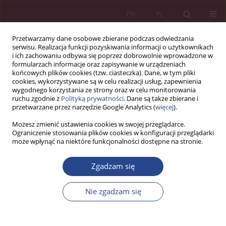
EN
PL
Przetwarzamy dane osobowe zbierane podczas odwiedzania
serwisu. Realizacja funkcji pozyskiwania informacji o użytkownikach
i ich zachowaniu odbywa się poprzez dobrowolnie wprowadzone w
formularzach informacje oraz zapisywanie w urządzeniach
końcowych plików cookies (tzw. ciasteczka). Dane, w tym pliki
cookies, wykorzystywane są w celu realizacji usług, zapewnienia
wygodnego korzystania ze strony oraz w celu monitorowania
ruchu zgodnie z
Polityką prywatności
. Dane są także zbierane i
3/2018 vol. 13
przetwarzane przez narzędzie Google Analytics (
więcej
).
Możesz zmienić ustawienia cookies w swojej przeglądarce.
ARTYKUŁ PRZEGLĄDOWY
Ograniczenie stosowania plików cookies w konfiguracji przeglądarki
może wpłynąć na niektóre funkcjonalności dostępne na stronie.
Analiza rozwoju zawodowego
Zgadzam się
zasobów ludzkich w organizacji
Nie zgadzam się
1
Wiesława ZAŁOGA
Więcej