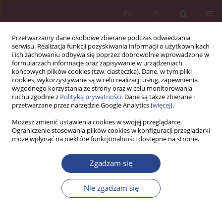
EN
PL
Przetwarzamy dane osobowe zbierane podczas odwiedzania
serwisu. Realizacja funkcji pozyskiwania informacji o użytkownikach
i ich zachowaniu odbywa się poprzez dobrowolnie wprowadzone w
formularzach informacje oraz zapisywanie w urządzeniach
końcowych plików cookies (tzw. ciasteczka). Dane, w tym pliki
cookies, wykorzystywane są w celu realizacji usług, zapewnienia
wygodnego korzystania ze strony oraz w celu monitorowania
ruchu zgodnie z
Polityką prywatności
. Dane są także zbierane i
Słowo kluczowe
rozwój
przetwarzane przez narzędzie Google Analytics (
więcej
).
zawodowy
Możesz zmienić ustawienia cookies w swojej przeglądarce.
Ograniczenie stosowania plików cookies w konfiguracji przeglądarki
może wpłynąć na niektóre funkcjonalności dostępne na stronie.
ARTYKUŁ PRZEGLĄDOWY
Coaching jako droga rozwoju oraz refleksyjny
Zgadzam się
proces przemiany drugiego człowieka – teoria i
praktyka
Nie zgadzam się
Krzysztof Puwalski
NSZ 2025;20(1):85-96