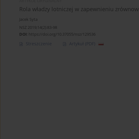
ARTYKUŁ ORYGINALNY
Rola władzy lotniczej w zapewnieniu zrównow
Jacek Syta
NSZ 2019;14(2):83-98
DOI
:
https://doi.org/10.37055/nsz/129536
Streszczenie
Artykuł
(PDF)