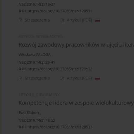
NSZ 2019;14(2):13-27
DOI
:
https://doi.org/10.37055/nsz/129531
Streszczenie
Artykuł
(PDF)
ARTYKUŁ PRZEGLĄDOWY
Rozwój zawodowy pracowników w ujęciu lite
Wiesława ZAŁOGA
NSZ 2019;14(2):29-41
DOI
:
https://doi.org/10.37055/nsz/129532
Streszczenie
Artykuł
(PDF)
ARTYKUŁ ORYGINALNY
Kompetencje lidera w zespole wielokulturow
Ewa Słaboń
NSZ 2019;14(2):43-52
DOI
:
https://doi.org/10.37055/nsz/129533