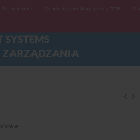
O czasopiśmie
Zasady etyki publikacji według COPE
Dl
orstwie