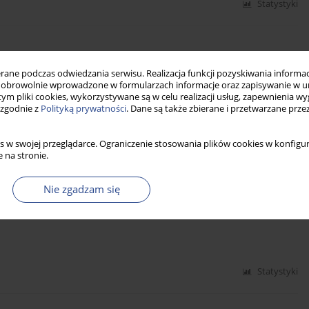
Statystyki
inwestorami
ne podczas odwiedzania serwisu. Realizacja funkcji pozyskiwania informacj
obrowolnie wprowadzone w formularzach informacje oraz zapisywanie w u
 tym pliki cookies, wykorzystywane są w celu realizacji usług, zapewnienia 
 zgodnie z
Polityką prywatności
. Dane są także zbierane i przetwarzane prze
Statystyki
s w swojej przeglądarce. Ograniczenie stosowania plików cookies w konfigur
 na stronie.
Nie zgadzam się
 społecznego
Statystyki