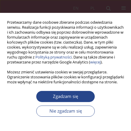
EN
PL
Przetwarzamy dane osobowe zbierane podczas odwiedzania
serwisu. Realizacja funkcji pozyskiwania informacji o użytkownikach
i ich zachowaniu odbywa się poprzez dobrowolnie wprowadzone w
formularzach informacje oraz zapisywanie w urządzeniach
końcowych plików cookies (tzw. ciasteczka). Dane, w tym pliki
cookies, wykorzystywane są w celu realizacji usług, zapewnienia
wygodnego korzystania ze strony oraz w celu monitorowania
ruchu zgodnie z
Polityką prywatności
. Dane są także zbierane i
1/2024 vol. 19
przetwarzane przez narzędzie Google Analytics (
więcej
).
Możesz zmienić ustawienia cookies w swojej przeglądarce.
ARTYKUŁ ORYGINALNY
Ograniczenie stosowania plików cookies w konfiguracji przeglądarki
może wpłynąć na niektóre funkcjonalności dostępne na stronie.
Przyszłość pracy: finansowe
Zgadzam się
implikacje modeli pracy zdalnej
Nie zgadzam się
i hybrydowej
1
Minthiva Pitchaya-Auckarakhun