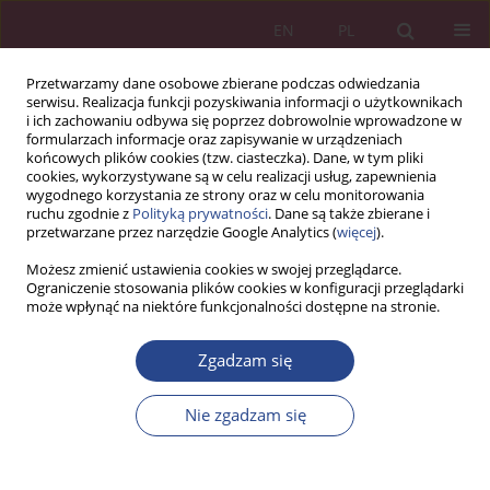
EN
PL
Przetwarzamy dane osobowe zbierane podczas odwiedzania
serwisu. Realizacja funkcji pozyskiwania informacji o użytkownikach
i ich zachowaniu odbywa się poprzez dobrowolnie wprowadzone w
formularzach informacje oraz zapisywanie w urządzeniach
końcowych plików cookies (tzw. ciasteczka). Dane, w tym pliki
cookies, wykorzystywane są w celu realizacji usług, zapewnienia
wygodnego korzystania ze strony oraz w celu monitorowania
ruchu zgodnie z
Polityką prywatności
. Dane są także zbierane i
Autor
Janusz RYBIŃSKI
przetwarzane przez narzędzie Google Analytics (
więcej
).
Możesz zmienić ustawienia cookies w swojej przeglądarce.
ARTYKUŁ PRZEGLĄDOWY
Ograniczenie stosowania plików cookies w konfiguracji przeglądarki
może wpłynąć na niektóre funkcjonalności dostępne na stronie.
Wynalazki wykorzystywane w zarządzaniu
przedsiębiorstwem w XIX i XX wieku
Zgadzam się
Janusz Rybiński
NSZ 2021;16(3):31-44
Nie zgadzam się
DOI
:
https://doi.org/10.37055/nsz/141852
Statystyki