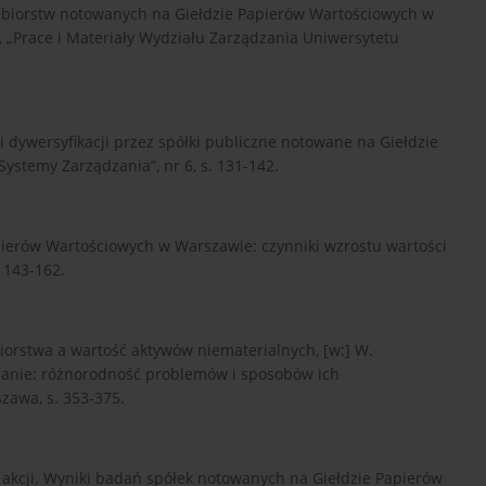
iębiorstw notowanych na Giełdzie Papierów Wartościowych w
 „Prace i Materiały Wydziału Zarządzania Uniwersytetu
 i dywersyfikacji przez spółki publiczne notowane na Giełdzie
stemy Zarządzania”, nr 6, s. 131-142.
pierów Wartościowych w Warszawie: czynniki wzrostu wartości
 143-162.
iorstwa a wartość aktywów niematerialnych, [w:] W.
dzanie: różnorodność problemów i sposobów ich
awa, s. 353-375.
 akcji. Wyniki badań spółek notowanych na Giełdzie Papierów