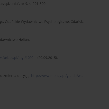
ządzania”, nr 9, s. 291-300.
wego, Gdańskie Wydawnictwo Psychologiczne, Gdańsk.
ydawnictwo Helion.
.forbes.pl/tagi/1092...
(20.09.2015).
ąd zmienia decyzję,
http://www.money.pl/gielda/wia...