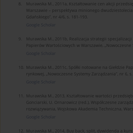
8.
Murawska M., 2011a, Kształtowanie cen akcji przeds
Warszawie – perspektywa minionego dwudziestolecia,
Gdańskiego”, nr 4/6, s. 181-193.
Google Scholar
9.
Murawska M., 2011b, Realizacja strategii specjalizacji
Papierów Wartościowych w Warszawie, „Nowoczesne Sy
Google Scholar
10.
Murawska M., 2011c, Spółki notowane na Giełdzie Pa
rynkowej, „Nowoczesne Systemy Zarządzania”, nr 6, s.
Google Scholar
11.
Murawska M., 2013, Kształtowanie wartości przedsięb
Gonciarski, U. Ornarowicz (red.), Współczesne zarzą
rozwiązywania, Wojskowa Akademia Techniczna, Warsz
Google Scholar
12.
Murawska M., 2014, Buy back, split, dywidenda a kurs