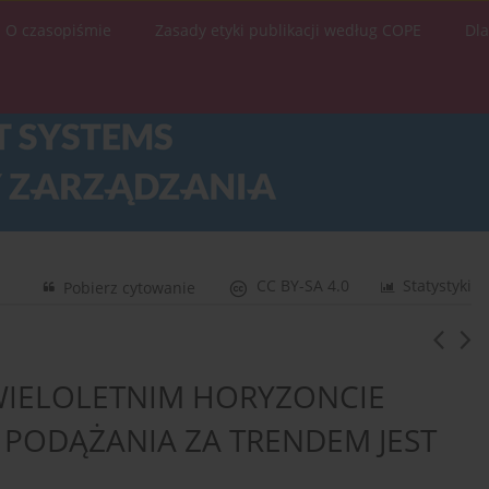
O czasopiśmie
Zasady etyki publikacji według COPE
Dl
CC BY-SA 4.0
Statystyki
Pobierz cytowanie
WIELOLETNIM HORYZONCIE
 PODĄŻANIA ZA TRENDEM JEST