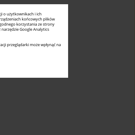
i o użytkownikach i ich
rządzeniach końcowych plików
wygodnego korzystania ze strony
z narzędzie Google Analytics
acji przeglądarki może wpłynąć na