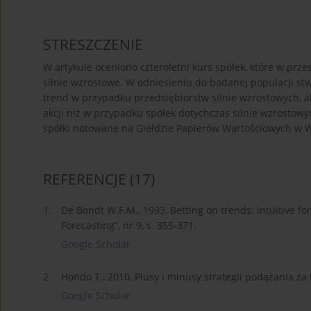
STRESZCZENIE
W artykule oceniono czteroletni kurs spółek, które w przes
silnie wzrostowe. W odniesieniu do badanej populacji stw
trend w przypadku przedsiębiorstw silnie wzrostowych, al
akcji niż w przypadku spółek dotychczas silnie wzrostowy
spółki notowane na Giełdzie Papierów Wartościowych w 
REFERENCJE
(17)
1.
De Bondt W.F.M., 1993, Betting on trends: intuitive for
Forecasting”, nr 9, s. 355-371.
Google Scholar
2.
Hońdo T., 2010, Plusy i minusy strategii podążania za 
Google Scholar