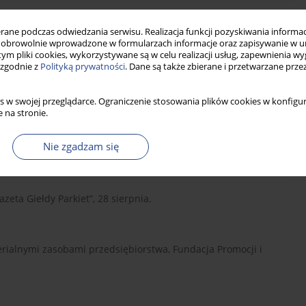
, Komisja Nadzoru Finansowego, Warszawa.
ne podczas odwiedzania serwisu. Realizacja funkcji pozyskiwania informacj
obrowolnie wprowadzone w formularzach informacje oraz zapisywanie w u
 tym pliki cookies, wykorzystywane są w celu realizacji usług, zapewnienia 
 zgodnie z
Polityką prywatności
. Dane są także zbierane i przetwarzane prze
rs and selling losers: implications for Stock market efficiency,
s w swojej przeglądarce. Ograniczenie stosowania plików cookies w konfigur
 na stronie.
um Strategies: An Evaluation of Aleternative Explanations,
Nie zgadzam się
zeta Giełdy Parkiet”, 28 sierpnia.
rialnymi zasobami przedsiębiorstwa, Fundacja Promocji i