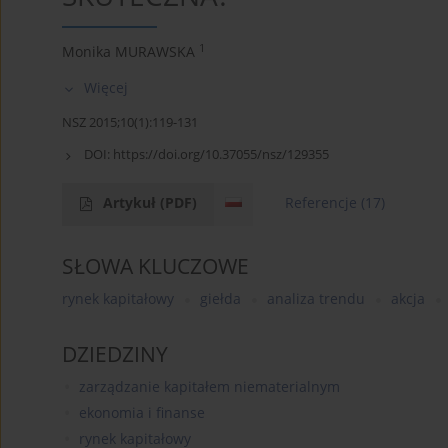
1
Monika MURAWSKA
Więcej
NSZ 2015;10(1):119-131
DOI:
https://doi.org/10.37055/nsz/129355
Artykuł
(PDF)
Referencje
(17)
SŁOWA KLUCZOWE
rynek kapitałowy
giełda
analiza trendu
akcja
DZIEDZINY
zarządzanie kapitałem niematerialnym
ekonomia i finanse
rynek kapitałowy