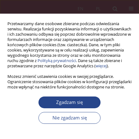
EN
PL
Przetwarzamy dane osobowe zbierane podczas odwiedzania
serwisu. Realizacja funkcji pozyskiwania informacji o użytkownikach
i ich zachowaniu odbywa się poprzez dobrowolnie wprowadzone w
formularzach informacje oraz zapisywanie w urządzeniach
końcowych plików cookies (tzw. ciasteczka). Dane, w tym pliki
cookies, wykorzystywane są w celu realizacji usług, zapewnienia
wygodnego korzystania ze strony oraz w celu monitorowania
ruchu zgodnie z
Polityką prywatności
. Dane są także zbierane i
Słowo kluczowe
akcja
przetwarzane przez narzędzie Google Analytics (
więcej
).
Możesz zmienić ustawienia cookies w swojej przeglądarce.
ARTYKUŁ ORYGINALNY
Ograniczenie stosowania plików cookies w konfiguracji przeglądarki
może wpłynąć na niektóre funkcjonalności dostępne na stronie.
INWESTOWANIE W AKCJE W WIELOLETNIM
HORYZONCIE CZASOWYM – CZY STRATEGIA
Zgadzam się
PODĄŻANIA ZA TRENDEM JEST SKUTECZNA?
Monika MURAWSKA
Nie zgadzam się
NSZ 2015;10(1):119-131
DOI
:
https://doi.org/10.37055/nsz/129355
Statystyki