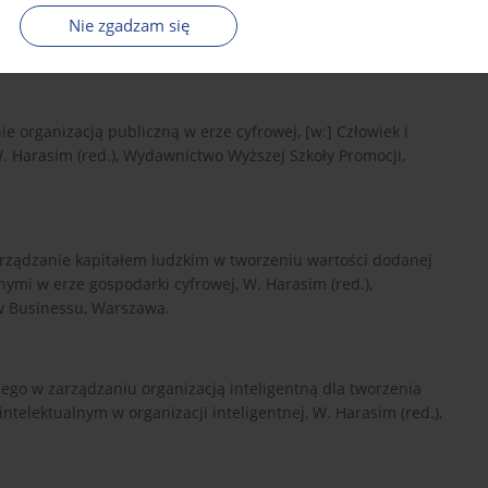
Nie zgadzam się
droga do dobrobytu, Wydawnictwo Naukowe PWN, Warszawa–
e organizacją publiczną w erze cyfrowej, [w:] Człowiek i
. Harasim (red.), Wydawnictwo Wyższej Szkoły Promocji,
arządzanie kapitałem ludzkim w tworzeniu wartości dodanej
nymi w erze gospodarki cyfrowej, W. Harasim (red.),
w Businessu, Warszawa.
nego w zarządzaniu organizacją inteligentną dla tworzenia
ntelektualnym w organizacji inteligentnej, W. Harasim (red.),