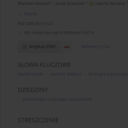
1
2
Wiesław Harasim
,
Jacek Dziwulski
,
Joanna Wyrwisz
Więcej
NSZ 2020;15(1):13-22
DOI:
https://doi.org/10.37055/nsz/132713
Artykuł
(PDF)
Referencje
(24)
SŁOWA KLUCZOWE
kapitał ludzki
wartość dodana
strategia organizacji
DZIEDZINY
psychologia i socjologia zarządzania
STRESZCZENIE