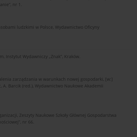
nie”, nr 1.
zasobami ludzkimi w Polsce, Wydawnictwo Oficyny
m, Instytut Wydawniczy „Znak”, Kraków.
nalenia zarządzania w warunkach nowej gospodarki, [w:]
, A. Barcik (red.), Wydawnictwo Naukowe Akademii
rganizacji, Zeszyty Naukowe Szkoły Głównej Gospodarstwa
ościowej”, nr 66.