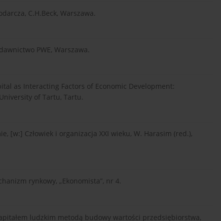
podarcza, C.H.Beck, Warszawa.
Wydawnictwo PWE, Warszawa.
pital as Interacting Factors of Economic Development:
iversity of Tartu, Tartu.
, [w:] Człowiek i organizacja XXI wieku, W. Harasim (red.),
chanizm rynkowy, „Ekonomista”, nr 4.
 kapitałem ludzkim metodą budowy wartości przedsiębiorstwa,