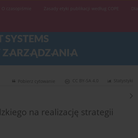
O czasopiśmie
Zasady etyki publikacji według COPE
Dl
CC BY-SA 4.0
Statystyki
Pobierz cytowanie
kiego na realizację strategii