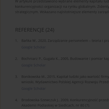
W artykule przedstawiono wybrane elementy kapitału lud
konkurencyjności organizacji na rynku globalnym. Zident
strategicznym. Wskazano najistotniejsze elementy zarząd
REFERENCJE
(24)
1.
Bańka W., 2020, Zarządzanie personelem – teoria i pr
Google Scholar
2.
Bochniarz P., Gugała K., 2005, Budowanie i pomiar ka
Google Scholar
3.
Bonikowska M., 2015, Kapitał ludzki jako wartość firm
wnioski, Wydawnictwo Polskiej Agencji Rozwoju Przed
Google Scholar
4.
Brodowska-Szewczuk J., 2009, Konkurencyjność przeds
Akademii Podlaskiej w Siedlcach, nr 80 (7).