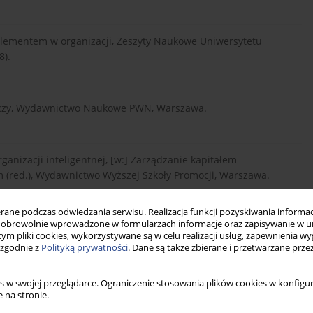
m elementem w organizacji, Zeszyty Naukowe Uniwersytetu
8).
darczy, Wydawnictwo Naukowe PWN, Warszawa.
ganizacji inteligentnej, [w:] Zarządzanie kapitałem
im (red.), Wydawnictwo Wyższej Szkoły Promocji, Warszawa.
ne podczas odwiedzania serwisu. Realizacja funkcji pozyskiwania informacj
obrowolnie wprowadzone w formularzach informacje oraz zapisywanie w u
polskiej gospodarce, CeDeWu, Warszawa.
 tym pliki cookies, wykorzystywane są w celu realizacji usług, zapewnienia 
 zgodnie z
Polityką prywatności
. Dane są także zbierane i przetwarzane prze
dzki, Wydawnictwo Oficyny Ekonomicznej, Kraków.
s w swojej przeglądarce. Ograniczenie stosowania plików cookies w konfigur
 na stronie.