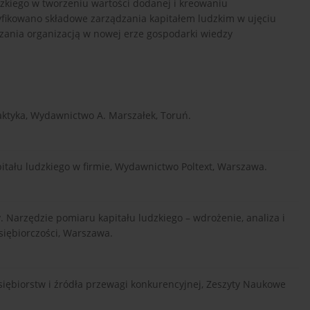
zkiego w tworzeniu wartości dodanej i kreowaniu
yfikowano składowe zarządzania kapitałem ludzkim w ujęciu
zania organizacją w nowej erze gospodarki wiedzy
aktyka, Wydawnictwo A. Marszałek, Toruń.
pitału ludzkiego w firmie, Wydawnictwo Poltext, Warszawa.
y. Narzędzie pomiaru kapitału ludzkiego – wdrożenie, analiza i
siębiorczości, Warszawa.
iębiorstw i źródła przewagi konkurencyjnej, Zeszyty Naukowe