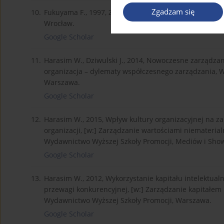
Zgadzam się
10.
Fukuyama F., 1997, Zaufanie: kapitał społeczny a 
Wrocław.
Google Scholar
11.
Harasim W., Dziwulski J., 2014, Nowoczesne zarządzani
organizacja – dylematy współczesnego zarządzania, W
Warszawa.
Google Scholar
12.
Harasim W., 2015, Wpływ kultury organizacyjnej na z
organizacji, [w:] Zarządzanie wartościami niematerial
Wydawnictwo Wyższej Szkoły Promocji, Mediów i Sho
Google Scholar
13.
Harasim W., 2012, Wykorzystanie kapitału intelektual
przewagi konkurencyjnej, [w:] Zarządzanie kapitałem i
Wydawnictwo Wyższej Szkoły Promocji, Warszawa.
Google Scholar