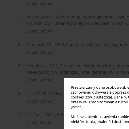
Google Scholar
5.
Ciekanowski Z., 2014, Kapitał ludzki najistotniejszy
Przyrodniczo-Humanistycznego w Siedlcach, nr 101 (2
Google Scholar
6.
Domański S.R., 1993, Kapitał ludzki i wzrost gospo
Google Scholar
7.
Dziwulski J., 2012, Zarządzanie kapitałem ludzkim w or
intelektualnym w organizacji inteligentnej, W. Haras
Google Scholar
Przetwarzamy dane osobowe zbiera
zachowaniu odbywa się poprzez d
8.
Firszt D., 2012, Uwarunkowania dyfuzji innowacji w 
cookies (tzw. ciasteczka). Dane, w
Google Scholar
oraz w celu monitorowania ruchu
(
więcej
).
9.
Fitz-Enz J., 2001, Rentowność inwestycji w kapitał lu
Możesz zmienić ustawienia cookie
niektóre funkcjonalności dostępne
Google Scholar