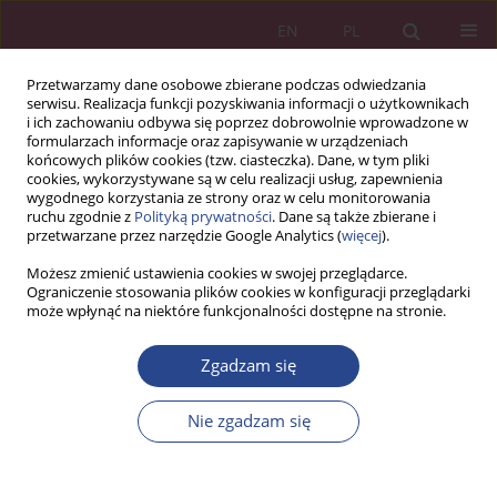
EN
PL
Przetwarzamy dane osobowe zbierane podczas odwiedzania
serwisu. Realizacja funkcji pozyskiwania informacji o użytkownikach
i ich zachowaniu odbywa się poprzez dobrowolnie wprowadzone w
formularzach informacje oraz zapisywanie w urządzeniach
końcowych plików cookies (tzw. ciasteczka). Dane, w tym pliki
cookies, wykorzystywane są w celu realizacji usług, zapewnienia
wygodnego korzystania ze strony oraz w celu monitorowania
ruchu zgodnie z
Polityką prywatności
. Dane są także zbierane i
3/2021 vol. 16
przetwarzane przez narzędzie Google Analytics (
więcej
).
Możesz zmienić ustawienia cookies w swojej przeglądarce.
ARTYKUŁ ORYGINALNY
Ograniczenie stosowania plików cookies w konfiguracji przeglądarki
może wpłynąć na niektóre funkcjonalności dostępne na stronie.
Prognozowanie liczby
Zgadzam się
pasażerów przewożonych
Nie zgadzam się
międzynarodowym
transportem lotniczym w