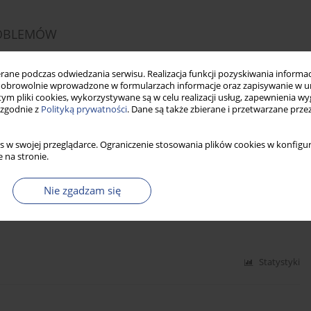
ROBLEMÓW
ne podczas odwiedzania serwisu. Realizacja funkcji pozyskiwania informacj
obrowolnie wprowadzone w formularzach informacje oraz zapisywanie w u
 tym pliki cookies, wykorzystywane są w celu realizacji usług, zapewnienia 
 zgodnie z
Polityką prywatności
. Dane są także zbierane i przetwarzane prze
Statystyki
s w swojej przeglądarce. Ograniczenie stosowania plików cookies w konfigur
 na stronie.
zysowych – wybrane cechy osobowości,
Nie zgadzam się
Statystyki