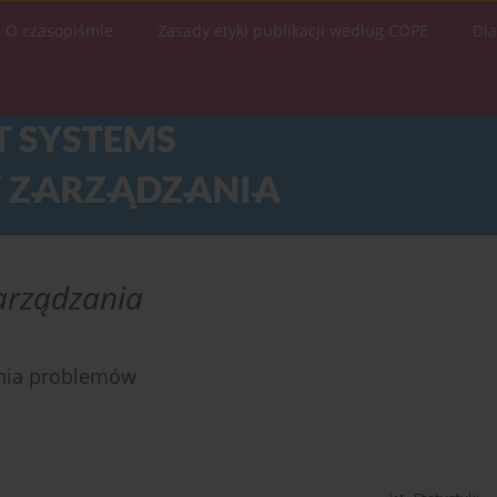
O czasopiśmie
Zasady etyki publikacji według COPE
Dl
arządzania
ania problemów