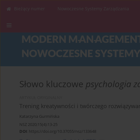
Bieżący numer
Nowoczesne Systemy Zarządzania
Słowo kluczowe
psychologia z
ARTYKUŁ ORYGINALNY
Trening kreatywności i twórczego rozwiązyw
Katarzyna Gurmińska
NSZ 2020;15(4):13-25
DOI
:
https://doi.org/10.37055/nsz/133648