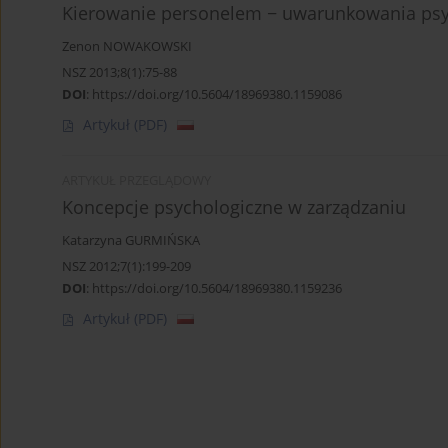
Kierowanie personelem − uwarunkowania psyc
Zenon NOWAKOWSKI
NSZ 2013;8(1):75-88
DOI
:
https://doi.org/10.5604/18969380.1159086
Artykuł
(PDF)
ARTYKUŁ PRZEGLĄDOWY
Koncepcje psychologiczne w zarządzaniu
Katarzyna GURMIŃSKA
NSZ 2012;7(1):199-209
DOI
:
https://doi.org/10.5604/18969380.1159236
Artykuł
(PDF)