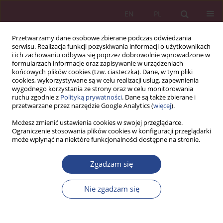
EN
PL
Przetwarzamy dane osobowe zbierane podczas odwiedzania
serwisu. Realizacja funkcji pozyskiwania informacji o użytkownikach
i ich zachowaniu odbywa się poprzez dobrowolnie wprowadzone w
formularzach informacje oraz zapisywanie w urządzeniach
końcowych plików cookies (tzw. ciasteczka). Dane, w tym pliki
cookies, wykorzystywane są w celu realizacji usług, zapewnienia
wygodnego korzystania ze strony oraz w celu monitorowania
ruchu zgodnie z
Polityką prywatności
. Dane są także zbierane i
1/2013 vol. 8
przetwarzane przez narzędzie Google Analytics (
więcej
).
Możesz zmienić ustawienia cookies w swojej przeglądarce.
ARTYKUŁ PRZEGLĄDOWY
Ograniczenie stosowania plików cookies w konfiguracji przeglądarki
może wpłynąć na niektóre funkcjonalności dostępne na stronie.
Menedżer w roli interwenta w
Zgadzam się
sytuacjach kryzysowych –
Nie zgadzam się
wybrane cechy osobowości,
umiejętności i kompetencje