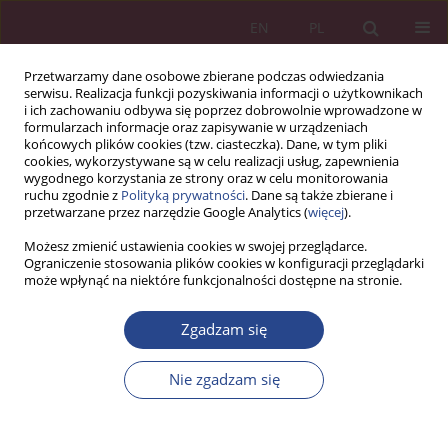
EN
PL
Przetwarzamy dane osobowe zbierane podczas odwiedzania
serwisu. Realizacja funkcji pozyskiwania informacji o użytkownikach
i ich zachowaniu odbywa się poprzez dobrowolnie wprowadzone w
formularzach informacje oraz zapisywanie w urządzeniach
końcowych plików cookies (tzw. ciasteczka). Dane, w tym pliki
cookies, wykorzystywane są w celu realizacji usług, zapewnienia
wygodnego korzystania ze strony oraz w celu monitorowania
ruchu zgodnie z
Polityką prywatności
. Dane są także zbierane i
Autor
Florina Pînzaru
przetwarzane przez narzędzie Google Analytics (
więcej
).
Możesz zmienić ustawienia cookies w swojej przeglądarce.
ARTYKUŁ ORYGINALNY
Ograniczenie stosowania plików cookies w konfiguracji przeglądarki
może wpłynąć na niektóre funkcjonalności dostępne na stronie.
Proces sprzedaży relacyjnej w czasach VUCA –
aspekty praktyczne (część 2)
Zgadzam się
Wioletta Wereda
,
Florina Pînzaru
NSZ 2024;19(4):13-26
Nie zgadzam się
DOI
:
https://doi.org/10.37055/nsz/203477
Statystyki