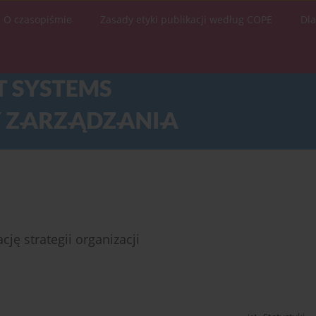
O czasopiśmie
Zasady etyki publikacji według COPE
Dl
ję strategii organizacji