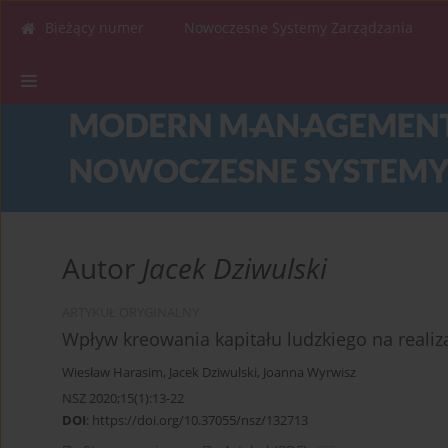
Bieżący numer
Nowoczesne Systemy Zarządzania
Autor
Jacek Dziwulski
ARTYKUŁ ORYGINALNY
Wpływ kreowania kapitału ludzkiego na realizac
Wiesław Harasim
,
Jacek Dziwulski
,
Joanna Wyrwisz
NSZ 2020;15(1):13-22
DOI
:
https://doi.org/10.37055/nsz/132713