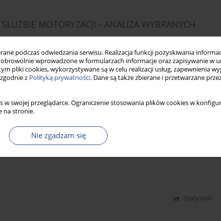
SŁUŻBIE MOTORYZACJI - ANALIZA WYBRANYCH
ne podczas odwiedzania serwisu. Realizacja funkcji pozyskiwania informacj
obrowolnie wprowadzone w formularzach informacje oraz zapisywanie w u
 tym pliki cookies, wykorzystywane są w celu realizacji usług, zapewnienia 
 zgodnie z
Polityką prywatności
. Dane są także zbierane i przetwarzane prze
Statystyki
s w swojej przeglądarce. Ograniczenie stosowania plików cookies w konfigur
 na stronie.
SU ZARZĄDZANIA KAPITAŁEM LUDZKIM W
Nie zgadzam się
Statystyki