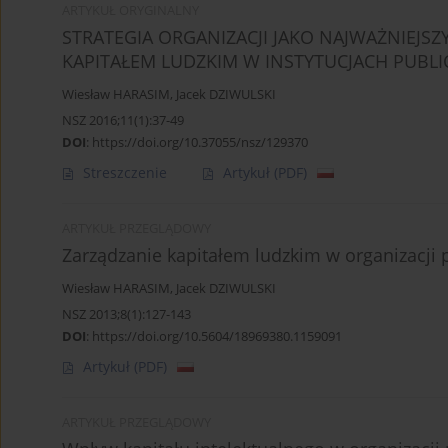
ARTYKUŁ ORYGINALNY
STRATEGIA ORGANIZACJI JAKO NAJWAŻNIEJS
KAPITAŁEM LUDZKIM W INSTYTUCJACH PUBL
Wiesław HARASIM
,
Jacek DZIWULSKI
NSZ 2016;11(1):37-49
DOI
:
https://doi.org/10.37055/nsz/129370
Streszczenie
Artykuł
(PDF)
ARTYKUŁ PRZEGLĄDOWY
Zarządzanie kapitałem ludzkim w organizacji p
Wiesław HARASIM
,
Jacek DZIWULSKI
NSZ 2013;8(1):127-143
DOI
:
https://doi.org/10.5604/18969380.1159091
Artykuł
(PDF)
ARTYKUŁ PRZEGLĄDOWY