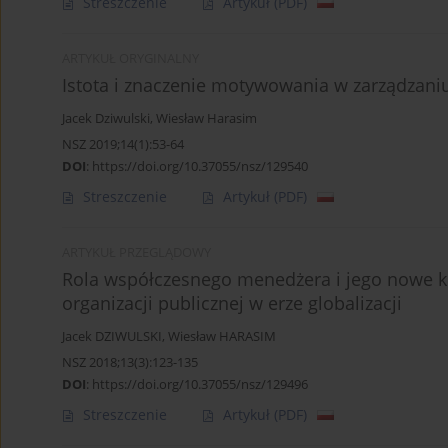
Streszczenie
Artykuł
(PDF)
ARTYKUŁ ORYGINALNY
Istota i znaczenie motywowania w zarządzaniu
Jacek Dziwulski
,
Wiesław Harasim
NSZ 2019;14(1):53-64
DOI
:
https://doi.org/10.37055/nsz/129540
Streszczenie
Artykuł
(PDF)
ARTYKUŁ PRZEGLĄDOWY
Rola współczesnego menedżera i jego nowe k
organizacji publicznej w erze globalizacji
Jacek DZIWULSKI
,
Wiesław HARASIM
NSZ 2018;13(3):123-135
DOI
:
https://doi.org/10.37055/nsz/129496
Streszczenie
Artykuł
(PDF)