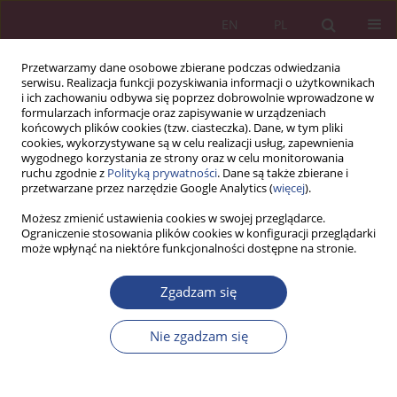
EN
PL
Przetwarzamy dane osobowe zbierane podczas odwiedzania
serwisu. Realizacja funkcji pozyskiwania informacji o użytkownikach
i ich zachowaniu odbywa się poprzez dobrowolnie wprowadzone w
formularzach informacje oraz zapisywanie w urządzeniach
końcowych plików cookies (tzw. ciasteczka). Dane, w tym pliki
cookies, wykorzystywane są w celu realizacji usług, zapewnienia
wygodnego korzystania ze strony oraz w celu monitorowania
ruchu zgodnie z
Polityką prywatności
. Dane są także zbierane i
1/2016 vol. 11
przetwarzane przez narzędzie Google Analytics (
więcej
).
Możesz zmienić ustawienia cookies w swojej przeglądarce.
STUDIUM PRZYPADKU
Ograniczenie stosowania plików cookies w konfiguracji przeglądarki
może wpłynąć na niektóre funkcjonalności dostępne na stronie.
ZRÓWNOWAŻONE
Zgadzam się
ZARZĄDZANIE DZIAŁALNOŚCIĄ
Nie zgadzam się
BIZNESOWĄ W ASPEKCIE
EKOLOGICZNYM - STUDIUM