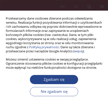
EN
PL
Przetwarzamy dane osobowe zbierane podczas odwiedzania
serwisu. Realizacja funkcji pozyskiwania informacji o użytkownikach
i ich zachowaniu odbywa się poprzez dobrowolnie wprowadzone w
formularzach informacje oraz zapisywanie w urządzeniach
końcowych plików cookies (tzw. ciasteczka). Dane, w tym pliki
cookies, wykorzystywane są w celu realizacji usług, zapewnienia
wygodnego korzystania ze strony oraz w celu monitorowania
ruchu zgodnie z
Polityką prywatności
. Dane są także zbierane i
Autor
Agnieszka Knap-Stefaniuk
przetwarzane przez narzędzie Google Analytics (
więcej
).
Możesz zmienić ustawienia cookies w swojej przeglądarce.
ARTYKUŁ PRZEGLĄDOWY
Ograniczenie stosowania plików cookies w konfiguracji przeglądarki
może wpłynąć na niektóre funkcjonalności dostępne na stronie.
Diagnoza kultury organizacyjnej przedsiębiorstw
wielokulturowych – wprowadzenie do badań
Zgadzam się
pogłębionych
Beata Domańska-Szaruga
,
Agnieszka Knap-Stefaniuk
Nie zgadzam się
NSZ 2022;17(4):37-48
DOI
:
https://doi.org/10.37055/nsz/158796
Statystyki