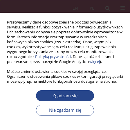
EN
PL
Przetwarzamy dane osobowe zbierane podczas odwiedzania
serwisu. Realizacja funkcji pozyskiwania informacji o użytkownikach
i ich zachowaniu odbywa się poprzez dobrowolnie wprowadzone w
formularzach informacje oraz zapisywanie w urządzeniach
końcowych plików cookies (tzw. ciasteczka). Dane, w tym pliki
cookies, wykorzystywane są w celu realizacji usług, zapewnienia
wygodnego korzystania ze strony oraz w celu monitorowania
ruchu zgodnie z
Polityką prywatności
. Dane są także zbierane i
3/2019 vol. 14
przetwarzane przez narzędzie Google Analytics (
więcej
).
Możesz zmienić ustawienia cookies w swojej przeglądarce.
ARTYKUŁ ORYGINALNY
Ograniczenie stosowania plików cookies w konfiguracji przeglądarki
może wpłynąć na niektóre funkcjonalności dostępne na stronie.
Zarządzanie ryzykiem konfliktu
Zgadzam się
zbrojnego – kazus ukraiński
Nie zgadzam się
1
Krzysztof Najdzik
Więcej