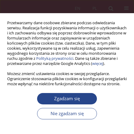
EN
PL
Przetwarzamy dane osobowe zbierane podczas odwiedzania
serwisu. Realizacja funkcji pozyskiwania informacji o użytkownikach
i ich zachowaniu odbywa się poprzez dobrowolnie wprowadzone w
formularzach informacje oraz zapisywanie w urządzeniach
końcowych plików cookies (tzw. ciasteczka). Dane, w tym pliki
cookies, wykorzystywane są w celu realizacji usług, zapewnienia
wygodnego korzystania ze strony oraz w celu monitorowania
ruchu zgodnie z
Polityką prywatności
. Dane są także zbierane i
2/2022 vol. 17
przetwarzane przez narzędzie Google Analytics (
więcej
).
Możesz zmienić ustawienia cookies w swojej przeglądarce.
ARTYKUŁ PRZEGLĄDOWY
Ograniczenie stosowania plików cookies w konfiguracji przeglądarki
może wpłynąć na niektóre funkcjonalności dostępne na stronie.
Wyzwania cyfrowego
Zgadzam się
marketingu produktów
Nie zgadzam się
żywnościowych wobec
zachowań młodych