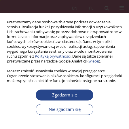
EN
PL
Przetwarzamy dane osobowe zbierane podczas odwiedzania
serwisu. Realizacja funkcji pozyskiwania informacji o użytkownikach
i ich zachowaniu odbywa się poprzez dobrowolnie wprowadzone w
formularzach informacje oraz zapisywanie w urządzeniach
końcowych plików cookies (tzw. ciasteczka). Dane, w tym pliki
cookies, wykorzystywane są w celu realizacji usług, zapewnienia
wygodnego korzystania ze strony oraz w celu monitorowania
ruchu zgodnie z
Polityką prywatności
. Dane są także zbierane i
2/2021 vol. 16
przetwarzane przez narzędzie Google Analytics (
więcej
).
Możesz zmienić ustawienia cookies w swojej przeglądarce.
ARTYKUŁ ORYGINALNY
Ograniczenie stosowania plików cookies w konfiguracji przeglądarki
może wpłynąć na niektóre funkcjonalności dostępne na stronie.
Specyfika projektów
Zgadzam się
innowacyjnych w sektorach
Nie zgadzam się
wysokich technologii
1
2
Paulina Pietruszyńska
,
Jacek Woźniak