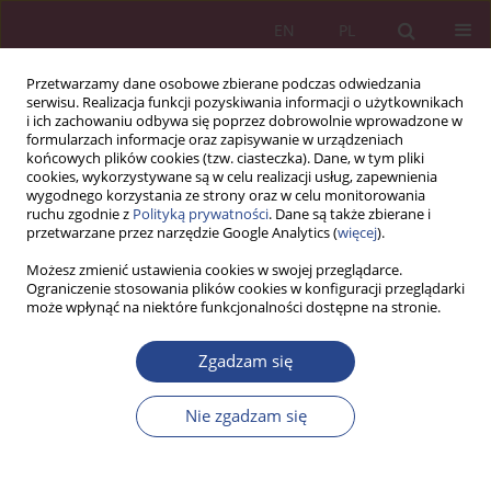
EN
PL
Przetwarzamy dane osobowe zbierane podczas odwiedzania
serwisu. Realizacja funkcji pozyskiwania informacji o użytkownikach
i ich zachowaniu odbywa się poprzez dobrowolnie wprowadzone w
formularzach informacje oraz zapisywanie w urządzeniach
końcowych plików cookies (tzw. ciasteczka). Dane, w tym pliki
cookies, wykorzystywane są w celu realizacji usług, zapewnienia
wygodnego korzystania ze strony oraz w celu monitorowania
ruchu zgodnie z
Polityką prywatności
. Dane są także zbierane i
Słowo kluczowe
pokolenie Z
przetwarzane przez narzędzie Google Analytics (
więcej
).
Możesz zmienić ustawienia cookies w swojej przeglądarce.
ARTYKUŁ PRZEGLĄDOWY
Ograniczenie stosowania plików cookies w konfiguracji przeglądarki
może wpłynąć na niektóre funkcjonalności dostępne na stronie.
Pokolenie alfa – generacja nowej kariery w dobie
AI
Zgadzam się
Klaudia Romek
,
Anna Kowalczyk-Kroenke
NSZ 2025;20(4):57-72
Nie zgadzam się
DOI
:
https://doi.org/10.37055/nsz/217074
Statystyki