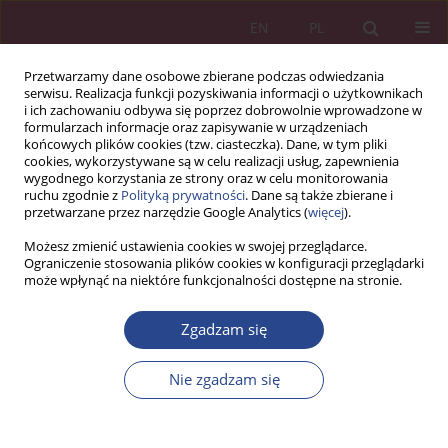
EN
PL
Przetwarzamy dane osobowe zbierane podczas odwiedzania
serwisu. Realizacja funkcji pozyskiwania informacji o użytkownikach
i ich zachowaniu odbywa się poprzez dobrowolnie wprowadzone w
formularzach informacje oraz zapisywanie w urządzeniach
końcowych plików cookies (tzw. ciasteczka). Dane, w tym pliki
cookies, wykorzystywane są w celu realizacji usług, zapewnienia
wygodnego korzystania ze strony oraz w celu monitorowania
ruchu zgodnie z
Polityką prywatności
. Dane są także zbierane i
1/2013 vol. 8
przetwarzane przez narzędzie Google Analytics (
więcej
).
Możesz zmienić ustawienia cookies w swojej przeglądarce.
ARTYKUŁ PRZEGLĄDOWY
Ograniczenie stosowania plików cookies w konfiguracji przeglądarki
może wpłynąć na niektóre funkcjonalności dostępne na stronie.
Przedsiębiorczość w Polsce -
Zgadzam się
stan obecny i perspektywy
Nie zgadzam się
rozwoju
1
Wioletta WEREDA