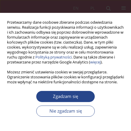
EN
PL
Przetwarzamy dane osobowe zbierane podczas odwiedzania
serwisu. Realizacja funkcji pozyskiwania informacji o użytkownikach
i ich zachowaniu odbywa się poprzez dobrowolnie wprowadzone w
formularzach informacje oraz zapisywanie w urządzeniach
końcowych plików cookies (tzw. ciasteczka). Dane, w tym pliki
cookies, wykorzystywane są w celu realizacji usług, zapewnienia
wygodnego korzystania ze strony oraz w celu monitorowania
ruchu zgodnie z
Polityką prywatności
. Dane są także zbierane i
1/2018 vol. 13
przetwarzane przez narzędzie Google Analytics (
więcej
).
Możesz zmienić ustawienia cookies w swojej przeglądarce.
ARTYKUŁ ORYGINALNY
Ograniczenie stosowania plików cookies w konfiguracji przeglądarki
może wpłynąć na niektóre funkcjonalności dostępne na stronie.
PROJEKTY POMOCOWE JAKO
Zgadzam się
PRZEJAW DZIAŁALNOŚCI
Nie zgadzam się
PROJEKTOWEJ W NATO
1
Jarosław WINIARSKI