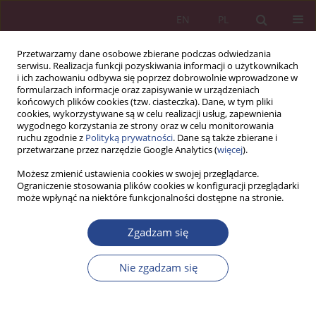
EN
PL
Przetwarzamy dane osobowe zbierane podczas odwiedzania
serwisu. Realizacja funkcji pozyskiwania informacji o użytkownikach
i ich zachowaniu odbywa się poprzez dobrowolnie wprowadzone w
formularzach informacje oraz zapisywanie w urządzeniach
końcowych plików cookies (tzw. ciasteczka). Dane, w tym pliki
cookies, wykorzystywane są w celu realizacji usług, zapewnienia
wygodnego korzystania ze strony oraz w celu monitorowania
ruchu zgodnie z
Polityką prywatności
. Dane są także zbierane i
Słowo kluczowe
fundusze
przetwarzane przez narzędzie Google Analytics (
więcej
).
powiernicze NATO
Możesz zmienić ustawienia cookies w swojej przeglądarce.
Ograniczenie stosowania plików cookies w konfiguracji przeglądarki
może wpłynąć na niektóre funkcjonalności dostępne na stronie.
ARTYKUŁ ORYGINALNY
Zgadzam się
PROJEKTY POMOCOWE JAKO PRZEJAW
DZIAŁALNOŚCI PROJEKTOWEJ W NATO
Nie zgadzam się
Jarosław WINIARSKI
NSZ 2018;13(1):97-108
DOI
:
https://doi.org/10.37055/nsz/129524