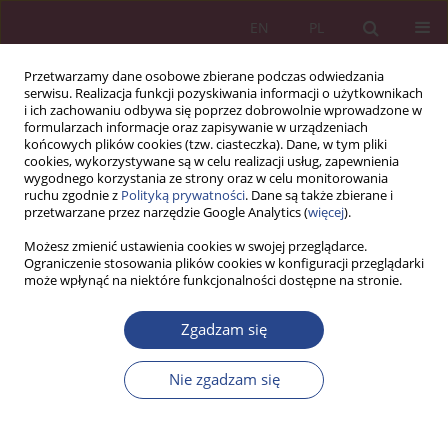
EN
PL
Przetwarzamy dane osobowe zbierane podczas odwiedzania
serwisu. Realizacja funkcji pozyskiwania informacji o użytkownikach
i ich zachowaniu odbywa się poprzez dobrowolnie wprowadzone w
formularzach informacje oraz zapisywanie w urządzeniach
końcowych plików cookies (tzw. ciasteczka). Dane, w tym pliki
cookies, wykorzystywane są w celu realizacji usług, zapewnienia
wygodnego korzystania ze strony oraz w celu monitorowania
ruchu zgodnie z
Polityką prywatności
. Dane są także zbierane i
1/2017 vol. 12
przetwarzane przez narzędzie Google Analytics (
więcej
).
Możesz zmienić ustawienia cookies w swojej przeglądarce.
ARTYKUŁ ORYGINALNY
Ograniczenie stosowania plików cookies w konfiguracji przeglądarki
może wpłynąć na niektóre funkcjonalności dostępne na stronie.
PARTNERSHIP
Zgadzam się
ORGANIZATIONAL MECHANISM
Nie zgadzam się
IN RURAL AREAS
DEVELOPMENT: