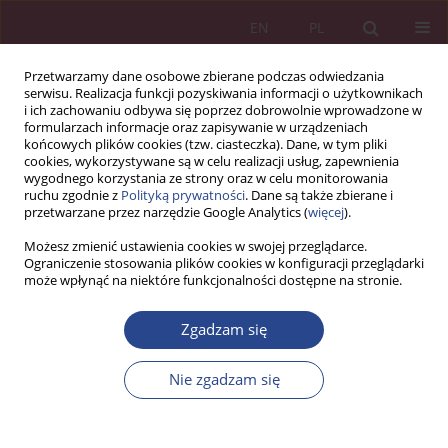
EN
PL
Przetwarzamy dane osobowe zbierane podczas odwiedzania
serwisu. Realizacja funkcji pozyskiwania informacji o użytkownikach
i ich zachowaniu odbywa się poprzez dobrowolnie wprowadzone w
formularzach informacje oraz zapisywanie w urządzeniach
końcowych plików cookies (tzw. ciasteczka). Dane, w tym pliki
cookies, wykorzystywane są w celu realizacji usług, zapewnienia
wygodnego korzystania ze strony oraz w celu monitorowania
ruchu zgodnie z
Polityką prywatności
. Dane są także zbierane i
Autor
Janusz Wiśniewski
przetwarzane przez narzędzie Google Analytics (
więcej
).
Możesz zmienić ustawienia cookies w swojej przeglądarce.
ARTYKUŁ PRZEGLĄDOWY
Ograniczenie stosowania plików cookies w konfiguracji przeglądarki
może wpłynąć na niektóre funkcjonalności dostępne na stronie.
Błędy przełożonych w procesie oceniania
pracowników
Zgadzam się
Zbigniew CIEKANOWSKI
,
Jarosław Starczewski
,
Janusz Wiśniewski
NSZ 2018;13(3):177-192
Nie zgadzam się
DOI
:
https://doi.org/10.37055/nsz/129501
Statystyki