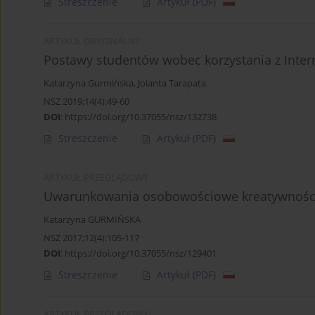
Streszczenie
Artykuł
(PDF)
ARTYKUŁ ORYGINALNY
Postawy studentów wobec korzystania z Inter
Katarzyna Gurmińska
,
Jolanta Tarapata
NSZ 2019;14(4):49-60
DOI
:
https://doi.org/10.37055/nsz/132738
Streszczenie
Artykuł
(PDF)
ARTYKUŁ PRZEGLĄDOWY
Uwarunkowania osobowościowe kreatywności.
Katarzyna GURMIŃSKA
NSZ 2017;12(4):105-117
DOI
:
https://doi.org/10.37055/nsz/129401
Streszczenie
Artykuł
(PDF)
ARTYKUŁ PRZEGLĄDOWY