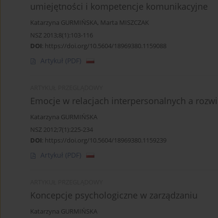
umiejętności i kompetencje komunikacyjne
Katarzyna GURMIŃSKA
,
Marta MISZCZAK
NSZ 2013;8(1):103-116
DOI
:
https://doi.org/10.5604/18969380.1159088
Artykuł
(PDF)
ARTYKUŁ PRZEGLĄDOWY
Emocje w relacjach interpersonalnych a rozw
Katarzyna GURMIŃSKA
NSZ 2012;7(1):225-234
DOI
:
https://doi.org/10.5604/18969380.1159239
Artykuł
(PDF)
ARTYKUŁ PRZEGLĄDOWY
Koncepcje psychologiczne w zarządzaniu
Katarzyna GURMIŃSKA