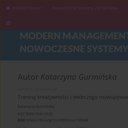
Bieżący numer
Nowoczesne Systemy Zarządzania
Autor
Katarzyna Gurmińska
ARTYKUŁ ORYGINALNY
Trening kreatywności i twórczego rozwiązyw
Katarzyna Gurmińska
NSZ 2020;15(4):13-25
DOI
:
https://doi.org/10.37055/nsz/133648