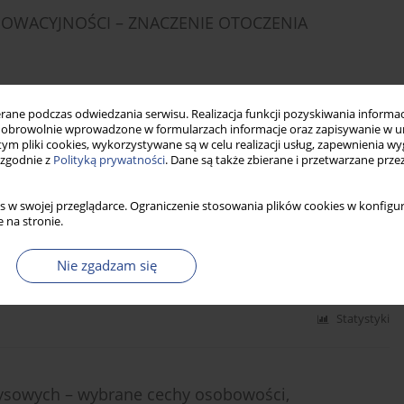
OWACYJNOŚCI – ZNACZENIE OTOCZENIA
ne podczas odwiedzania serwisu. Realizacja funkcji pozyskiwania informacj
obrowolnie wprowadzone w formularzach informacje oraz zapisywanie w u
Statystyki
 tym pliki cookies, wykorzystywane są w celu realizacji usług, zapewnienia 
 zgodnie z
Polityką prywatności
. Dane są także zbierane i przetwarzane prze
s w swojej przeglądarce. Ograniczenie stosowania plików cookies w konfigur
ROBLEMÓW
 na stronie.
Nie zgadzam się
Statystyki
zysowych – wybrane cechy osobowości,