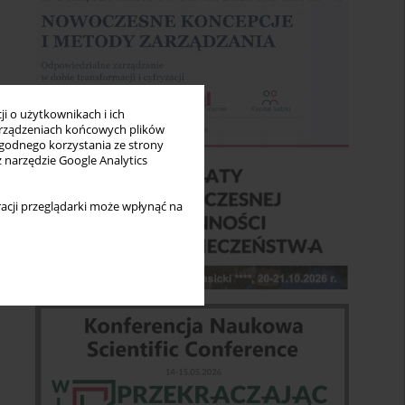
i o użytkownikach i ich
rządzeniach końcowych plików
wygodnego korzystania ze strony
z narzędzie Google Analytics
acji przeglądarki może wpłynąć na