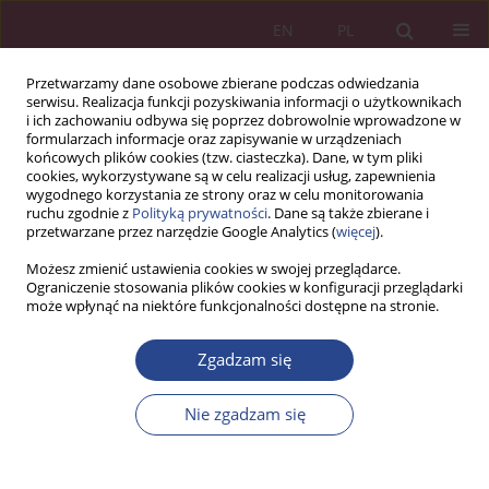
EN
PL
Przetwarzamy dane osobowe zbierane podczas odwiedzania
serwisu. Realizacja funkcji pozyskiwania informacji o użytkownikach
i ich zachowaniu odbywa się poprzez dobrowolnie wprowadzone w
formularzach informacje oraz zapisywanie w urządzeniach
końcowych plików cookies (tzw. ciasteczka). Dane, w tym pliki
cookies, wykorzystywane są w celu realizacji usług, zapewnienia
wygodnego korzystania ze strony oraz w celu monitorowania
ruchu zgodnie z
Polityką prywatności
. Dane są także zbierane i
Autor
Natalia Zawierucha
przetwarzane przez narzędzie Google Analytics (
więcej
).
Możesz zmienić ustawienia cookies w swojej przeglądarce.
Ograniczenie stosowania plików cookies w konfiguracji przeglądarki
ARTYKUŁ ORYGINALNY
może wpłynąć na niektóre funkcjonalności dostępne na stronie.
Skuteczna strategia utrzymania ruchu na
przykładzie przedsiębiorstwa z branży
Zgadzam się
produkcyjnej
Nie zgadzam się
Natalia Zawierucha
NSZ 2025;20(1):135-156
DOI
:
https://doi.org/10.37055/nsz/207079