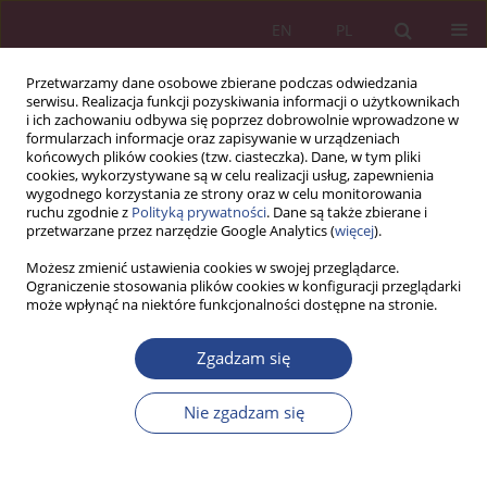
EN
PL
Przetwarzamy dane osobowe zbierane podczas odwiedzania
serwisu. Realizacja funkcji pozyskiwania informacji o użytkownikach
i ich zachowaniu odbywa się poprzez dobrowolnie wprowadzone w
formularzach informacje oraz zapisywanie w urządzeniach
końcowych plików cookies (tzw. ciasteczka). Dane, w tym pliki
cookies, wykorzystywane są w celu realizacji usług, zapewnienia
wygodnego korzystania ze strony oraz w celu monitorowania
ruchu zgodnie z
Polityką prywatności
. Dane są także zbierane i
Autor
Marlena Wilk
przetwarzane przez narzędzie Google Analytics (
więcej
).
Możesz zmienić ustawienia cookies w swojej przeglądarce.
ARTYKUŁ PRZEGLĄDOWY
Ograniczenie stosowania plików cookies w konfiguracji przeglądarki
może wpłynąć na niektóre funkcjonalności dostępne na stronie.
Kierunki rozwoju technologicznego w dziedzinie
IT i ich następstwa dla miejskich struktur
Zgadzam się
organizacyjnych
Marlena Wilk
,
dr Marta Daroń
Nie zgadzam się
NSZ 2018;13(4):105-116
DOI
:
https://doi.org/10.37055/nsz/129478
Statystyki