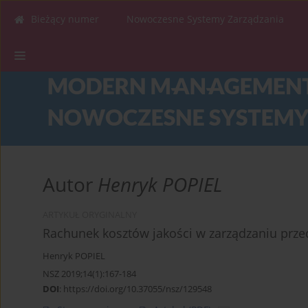
Bieżący numer
Nowoczesne Systemy Zarządzania
Autor
Henryk POPIEL
ARTYKUŁ ORYGINALNY
Rachunek kosztów jakości w zarządzaniu prz
Henryk POPIEL
NSZ 2019;14(1):167-184
DOI
:
https://doi.org/10.37055/nsz/129548