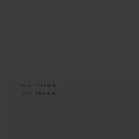
eISSN:
2719-860X
ISSN:
1896-9380