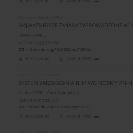
Streszczenie
Artykuł
(PDF)
ARTYKUŁ PRZEGLĄDOWY
NAJWAŻNIEJSZE ZMIANY WPROWADZONE W NO
Henryk POPIEL
NSZ 2017;12(3):175-187
DOI
:
https://doi.org/10.37055/nsz/129420
Streszczenie
Artykuł
(PDF)
ARTYKUŁ ORYGINALNY
SYSTEM ZARZĄDZANIA BHP WG NORMY PN-N
Henryk POPIEL
,
Róża Ogonowska
NSZ 2015;10(1):235-247
DOI
:
https://doi.org/10.37055/nsz/129362
Streszczenie
Artykuł
(PDF)
ARTYKUŁ PRZEGLĄDOWY