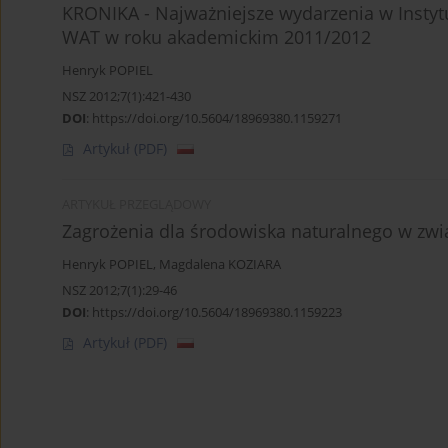
KRONIKA - Najważniejsze wydarzenia w Instytu
WAT w roku akademickim 2011/2012
Henryk POPIEL
NSZ 2012;7(1):421-430
DOI
:
https://doi.org/10.5604/18969380.1159271
Artykuł
(PDF)
ARTYKUŁ PRZEGLĄDOWY
Zagrożenia dla środowiska naturalnego w zwi
Henryk POPIEL
,
Magdalena KOZIARA
NSZ 2012;7(1):29-46
DOI
:
https://doi.org/10.5604/18969380.1159223
Artykuł
(PDF)