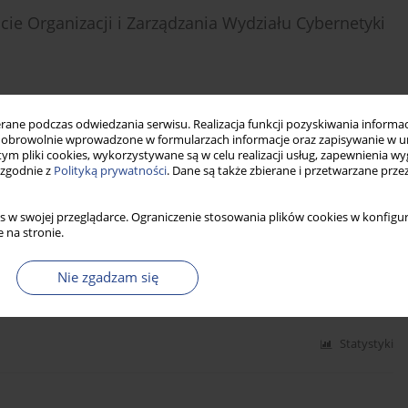
ie Organizacji i Zarządzania Wydziału Cybernetyki
ne podczas odwiedzania serwisu. Realizacja funkcji pozyskiwania informacj
obrowolnie wprowadzone w formularzach informacje oraz zapisywanie w u
Statystyki
 tym pliki cookies, wykorzystywane są w celu realizacji usług, zapewnienia 
 zgodnie z
Polityką prywatności
. Dane są także zbierane i przetwarzane prze
s w swojej przeglądarce. Ograniczenie stosowania plików cookies w konfigur
cie Organizacji i Zarządzania Wydziału Cybernetyki
 na stronie.
Nie zgadzam się
Statystyki