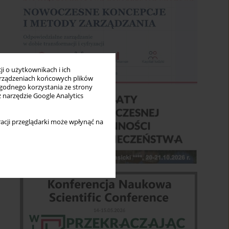
i o użytkownikach i ich
rządzeniach końcowych plików
wygodnego korzystania ze strony
z narzędzie Google Analytics
acji przeglądarki może wpłynąć na