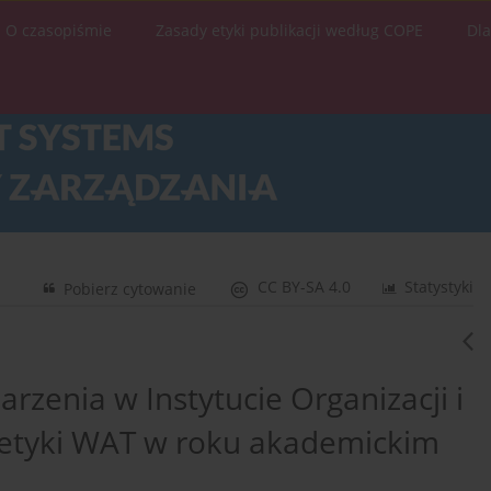
O czasopiśmie
Zasady etyki publikacji według COPE
Dl
CC BY-SA 4.0
Statystyki
Pobierz cytowanie
zenia w Instytucie Organizacji i
netyki WAT w roku akademickim