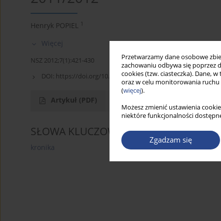
1
Henryk POPIEL
Więcej
Przetwarzamy dane osobowe zbiera
NSZ 2012;7(1):421-430
zachowaniu odbywa się poprzez d
cookies (tzw. ciasteczka). Dane, w
DOI:
https://doi.org/10.5604/18969380.1159271
oraz w celu monitorowania ruchu
(
więcej
).
Artykuł
(PDF)
Możesz zmienić ustawienia cookie
niektóre funkcjonalności dostępne
SŁOWA KLUCZOWE
Zgadzam się
kronika