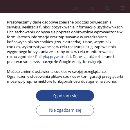
EN
PL
Przetwarzamy dane osobowe zbierane podczas odwiedzania
serwisu. Realizacja funkcji pozyskiwania informacji o użytkownikach
i ich zachowaniu odbywa się poprzez dobrowolnie wprowadzone w
formularzach informacje oraz zapisywanie w urządzeniach
końcowych plików cookies (tzw. ciasteczka). Dane, w tym pliki
cookies, wykorzystywane są w celu realizacji usług, zapewnienia
wygodnego korzystania ze strony oraz w celu monitorowania
ruchu zgodnie z
Polityką prywatności
. Dane są także zbierane i
2/2018 vol. 13
przetwarzane przez narzędzie Google Analytics (
więcej
).
Możesz zmienić ustawienia cookies w swojej przeglądarce.
ARTYKUŁ ORYGINALNY
Ograniczenie stosowania plików cookies w konfiguracji przeglądarki
może wpłynąć na niektóre funkcjonalności dostępne na stronie.
Wirtualizacja zachowań
Zgadzam się
konsumentów a zjawisko
Nie zgadzam się
domocentryzmu
1
2
Jolanta TARAPATA
,
Alicja Krzepicka