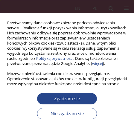
EN
PL
Przetwarzamy dane osobowe zbierane podczas odwiedzania
serwisu. Realizacja funkcji pozyskiwania informacji o użytkownikach
i ich zachowaniu odbywa się poprzez dobrowolnie wprowadzone w
formularzach informacje oraz zapisywanie w urządzeniach
końcowych plików cookies (tzw. ciasteczka). Dane, w tym pliki
cookies, wykorzystywane są w celu realizacji usług, zapewnienia
wygodnego korzystania ze strony oraz w celu monitorowania
ruchu zgodnie z
Polityką prywatności
. Dane są także zbierane i
1/2017 vol. 12
przetwarzane przez narzędzie Google Analytics (
więcej
).
Możesz zmienić ustawienia cookies w swojej przeglądarce.
ARTYKUŁ ORYGINALNY
Ograniczenie stosowania plików cookies w konfiguracji przeglądarki
może wpłynąć na niektóre funkcjonalności dostępne na stronie.
THE IMPACT OF NATIONAL
Zgadzam się
CULTURE ON INNOVATION
Nie zgadzam się
PERFORMANCE OF EUROPEAN
COUNTRIES