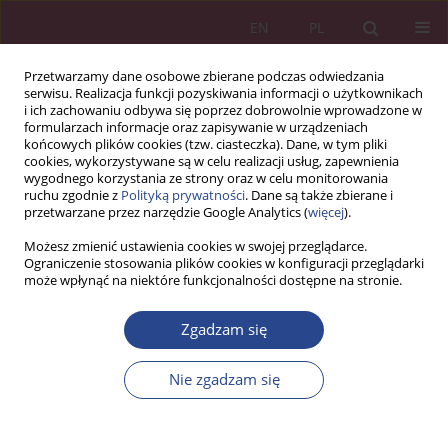
EN
PL
Przetwarzamy dane osobowe zbierane podczas odwiedzania
serwisu. Realizacja funkcji pozyskiwania informacji o użytkownikach
i ich zachowaniu odbywa się poprzez dobrowolnie wprowadzone w
formularzach informacje oraz zapisywanie w urządzeniach
końcowych plików cookies (tzw. ciasteczka). Dane, w tym pliki
cookies, wykorzystywane są w celu realizacji usług, zapewnienia
wygodnego korzystania ze strony oraz w celu monitorowania
ruchu zgodnie z
Polityką prywatności
. Dane są także zbierane i
Słowo kluczowe
zarządzanie
przetwarzane przez narzędzie Google Analytics (
więcej
).
talentami
Możesz zmienić ustawienia cookies w swojej przeglądarce.
Ograniczenie stosowania plików cookies w konfiguracji przeglądarki
może wpłynąć na niektóre funkcjonalności dostępne na stronie.
ARTYKUŁ PRZEGLĄDOWY
Zgadzam się
ZARZĄDZANIE TALENTAMI JAKO ELEMENT
ROZWOJU I DOSKONALENIA ZASOBÓW LUDZKICH
Nie zgadzam się
WE WSPÓŁCZESNYCH ORGANIZACJACH
Agnieszka KNAP-STEFANIUK
,
Wioletta J. KARNA
NSZ 2018;13(1):15-26